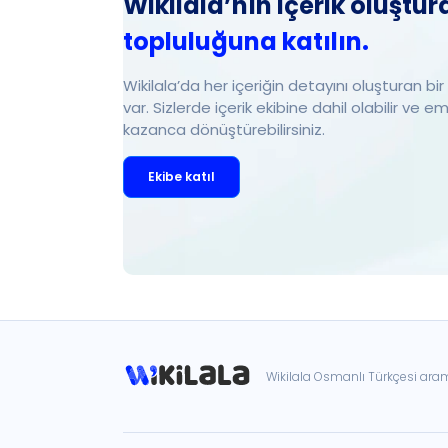
Wikilala’nın içerik oluştur
topluluğuna katılın.
Wikilala’da her içeriğin detayını oluşturan b
var. Sizlerde içerik ekibine dahil olabilir ve e
kazanca dönüştürebilirsiniz.
Ekibe katıl
Wikilala Osmanlı Türkçesi ar