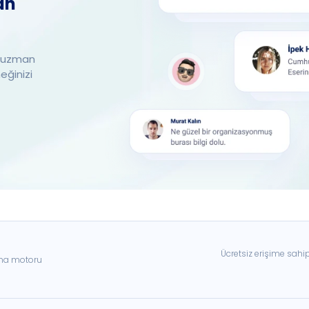
an
ir uzman
meğinizi
Ücretsiz erişime sahi
ama motoru