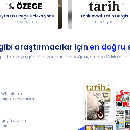
eyfettin Özege Koleksiyonu
Toplumsal Tarih Dergisi
27.000+ Kitap
Tüm Sayıları
 gibi araştırmacılar için
en doğru
, kitap veya görsel arıyor olun, en doğru içeriklere Wikilala ile 
 Wikilala’nın
 bilgi deneyiminizi
’nın güçlü arama
ırın.