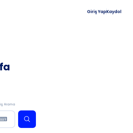
Giriş Yap
Kaydol
fa
iş Arama