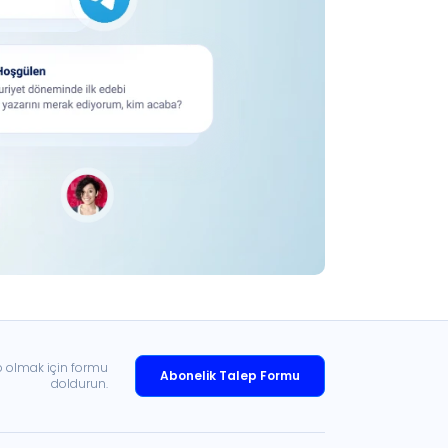
p olmak için formu
Abonelik Talep Formu
doldurun.