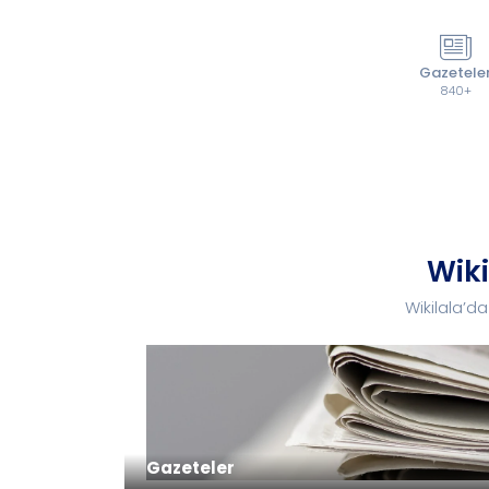
Gazetele
840+
Wiki
Wikilala’d
Gazeteler