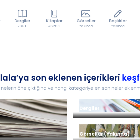
r
Dergiler
Kitaplar
Görseller
Başlıklar
730+
46263
Yakında
Yakında
lala’ya son eklenen içerikleri
keşf
a nelerin öne çıktığına ve hangi kategoriye en son neler eklenm
Dergiler
Görseller (Yakında)