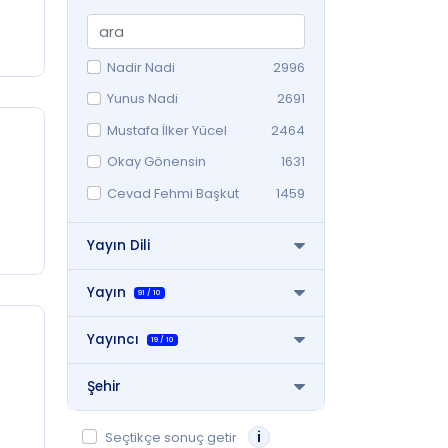
Medya
2574
Kültür-Sanat
465
Eğitim
244
Nadir Nadi
2996
Felsefe / Fikir
216
Yunus Nadi
2691
Daha fazla
Mustafa İlker Yücel
2464
Okay Gönensin
1631
Cevad Fehmi Başkut
1459
Falih Rıfkı Atay
1421
Yayın Dili
Necmettin Sadak
1239
Erol Dallı
1087
Yayın
91
/
10
Mehmet Asım Us
941
Yayıncı
19
/
10
Çetin Özbayrak
900
Daha fazla
Şehir
i
Seçtikçe sonuç getir