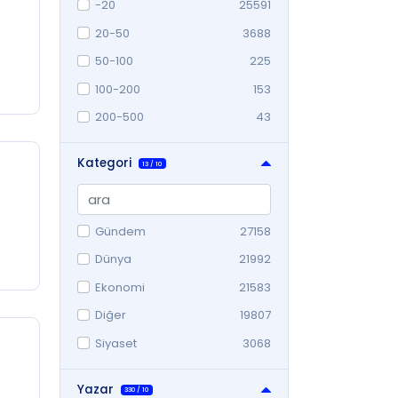
-20
25591
20-50
3688
50-100
225
100-200
153
200-500
43
500-1000
7
Kategori
13
/
10
Gündem
27158
Dünya
21992
Ekonomi
21583
Diğer
19807
Siyaset
3068
Yerel
2778
Yazar
330
/
10