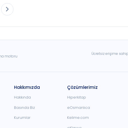
Ücretsiz erişime sahi
ama motoru
Hakkımızda
Çözümlerimiz
Hakkında
Hiperkitap
Basında Biz
eOsmanlıca
Kurumlar
Kelime.com
oKlavye