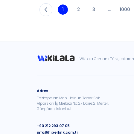
1
2
3
...
1000
Wikilala Osmanlı Türkçesi ar
Adres
Tozkoparan Mah. Haldun Taner Sok.
Alparslan İş Merkezi No:27 Daire:21 Merter,
Güngören, İstanbul
+90 212 293 07 05
info@hiperlink.com.tr