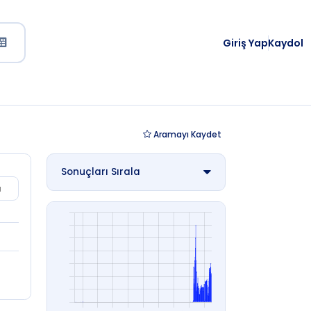
Giriş Yap
Kaydol
Aramayı
Kaydet
Sonuçları Sırala
u
Yayın Tarihi (Eski - Yeni)
Yayın Tarihi (Yeni - Eski)
Eser Adı (A'dan Z'ye)
Eser Adı (Z'den A'ya)
Yazar Adı (A'dan Z'ye)
Yazar Adı (Z'den A'ya)
Sayfa Sayısı (Çok - Az)