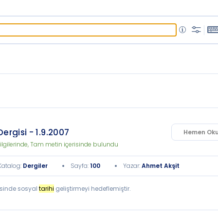
ergisi - 1.9.2007
Hemen Ok
ilgilerinde, Tam metin içerisinde bulundu
Katalog
:
Dergiler
Sayfa
:
100
Yazar
:
Ahmet Akşit
’sinde sosyal
tarihi
geliştirmeyi hedeflemiştir.