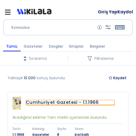
Giriş Yap
Kaydol
Konsolos
Tümü
Gazeteler
Dergiler
Kitaplar
Belgeler
Sıralama
Filtreleme
Yaklaşık
10.000
sonuç bulundu.
Kaydet
Cumhuriyet Gazetesi - 1.1.1966
Aradığınız kelime Tam metin içerisinde bulundu.
Tarih
:
Katalog
:
Sayfa
:
Yazar
:
1.1.1966
Gazeteler
8
Erol Dallı