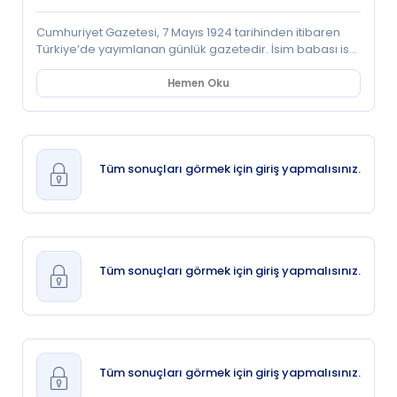
Cumhuriyet Gazetesi, 7 Mayıs 1924 tarihinden itibaren
Türkiye’de yayımlanan günlük gazetedir. İsim babası ise
M. Kemal’dir. O sıralarda Kurtuluş Savaşı’nı destekleyen
ilk gazete olan Yeni Gün’ü yayımlamaya devam eden
Hemen Oku
Yunus Nadi (Abalıoğlu), 7 Mayıs 1924 tarihinde
Cumhuriyet’i iki ortağı Nebizâde Hamdi ve Zekeriya
Sertel ile birlikte kurdu ve gazeteyi yönetmesi için
Zekeriya Sertel’i görevlendirdi. Hüseyin Cahit (Yalçın)’in
Tanin’i, Velid Ebüzziya’nın Tasvir-i Efkâr’ı ve Ahmet Emin
Tüm sonuçları görmek için giriş yapmalısınız.
(Yalman)’ın Vatan’ına karşı yayına başlayan gazete, o
dönem için 1 milyona yakın nüfuslu şehirde 7 bin adet
satıyordu. Gazetenin adının altında Türkçe yevmi
gazete, idare yeri İstanbul, Cağaloğlu yazıyordu. İlk
sayıda Yunus Nadi’nin sunuşu ve Mustafa Kemal ile
yaptığı röportaj vardı. Baskı, elle dizilip rotatiflenirdi. İlk
Tüm sonuçları görmek için giriş yapmalısınız.
defa 1930’da linotip baskıyla beraber resimlerle
yayımlandı. 1930lar’da küçük ilan yayımlarına başladı.
Aynı yıl ilk renkli ilanı aldı ve ilk renkli fotoğrafı yayımladı.
Fotoğrafçılar Namık Görgüç, Selahattin Giz idi. Dağıtımını
ise 1934’e kadar Artin Efendi yaptı. Yunus Nadi 1924’ten
1945’e kadar Başyazardı; bazen Zekeriya Sertel, Yakup
Tüm sonuçları görmek için giriş yapmalısınız.
Kadri, Abidin Daver, M. Nermi, Şükrü Kaya da başyazı