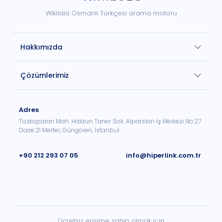
Wikilala Osmanlı Türkçesi arama motoru
Hakkımızda
Çözümlerimiz
Adres
Tozkoparan Mah. Haldun Taner Sok. Alparslan İş Merkezi No:27
Daire:21 Merter, Güngören, İstanbul
+90 212 293 07 05
info@hiperlink.com.tr
Ücretsiz erişime sahip olmak için