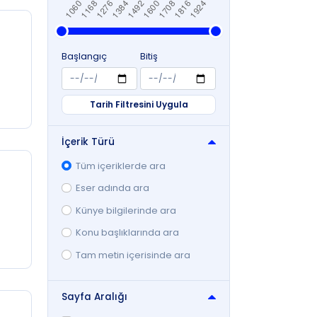
Sayfa Sayısı (Az - Çok)
 7
i
Sıralamayı Kaydet
Başlangıç
Bitiş
 ilan
Tarih Filtresini Uygula
ı
er
İçerik Türü
asan
Tüm içeriklerde ara
it
Eser adında ara
arına
Künye bilgilerinde ara
e 10
Konu başlıklarında ara
 uzun
Tam metin içerisinde ara
Sayfa Aralığı