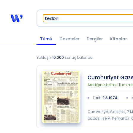
Tümü
Gazeteler
Dergiler
Kitaplar
Yaklaşık
10.000
sonuç bulundu.
Cumhuriyet Gazet
Aradığınız kelime Tam met
Tarih
:
1.3.1974
Cumhuriyet Gazetesi, 7 M
babası ise M. Kemal’dir. 
yayımlamaya devam eden Y
Nebizâde Hamdi ve Zekeriya