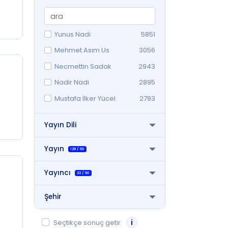
Medya
6949
Kültür-Sanat
644
Felsefe / Fikir
368
Yunus Nadi
5851
Edebi-Eğitim
367
Mehmet Asım Us
3056
Necmettin Sadak
2943
Nadir Nadi
2895
Mustafa İlker Yücel
2793
Falih Rıfkı Atay
2465
Yayın Dili
Cevad Fehmi Başkut
2196
Mahmut Nedim Soydan
2131
Yayın
129
/
60
[yayl.y.]
1971
Yayıncı
32
/
60
Okay Gönensin
1846
Daha fazla
Şehir
i
Seçtikçe sonuç getir