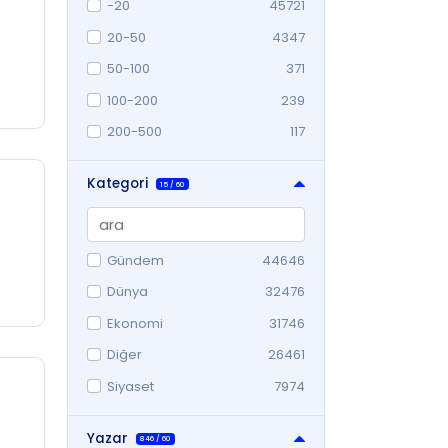
-20
45721
20-50
4347
50-100
371
100-200
239
200-500
117
500-1000
11
Kategori
15
/
60
Gündem
44646
Dünya
32476
Ekonomi
31746
Diğer
26461
Siyaset
7974
Yerel
7577
Yazar
846
/
60