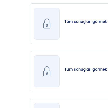
görevlendirdi. Hüseyin Cah
(Yalman)’ın Vatan’ına ka
bin adet satıyordu. Gazet
yazıyordu. İlk sayıda Yun
Tüm sonuçları görmek iç
dizilip rotatiflenirdi. İl
yayımlarına başladı. Aynı y
Görgüç, Selahattin Giz idi
kadar Başyazardı; bazen 
yazdı. Yunus Nadi’den so
oğlu Doğan Nadi Abalıoğl
Bedreddin, Reşat Ekrem K
Cenap Şahabettin, Vedat 
Fahri idi. 1928’den sonra
Tüm sonuçları görmek iç
ayrılmıştı ve bu gelenek 
nedeniyle 4 sayfaya indi. 1
gün süreyledir. 1940’ta H
süreli ulusal gazetesi o