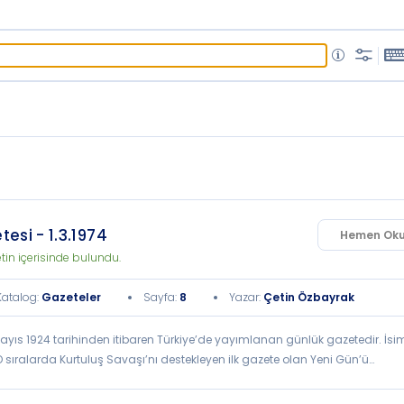
esi - 1.3.1974
Hemen Ok
in içerisinde bulundu.
Katalog
:
Gazeteler
Sayfa
:
8
Yazar
:
Çetin Özbayrak
ayıs 1924 tarihinden itibaren Türkiye’de yayımlanan günlük gazetedir. İsi
O sıralarda Kurtuluş Savaşı’nı destekleyen ilk gazete olan Yeni Gün’ü
unus Nadi (Abalıoğlu), 7 Mayıs 1924 tarihinde Cumhuriyet’i iki ortağı
 Sertel ile birlikte kurdu ve gazeteyi yönetmesi için Zekeriya Sertel’i