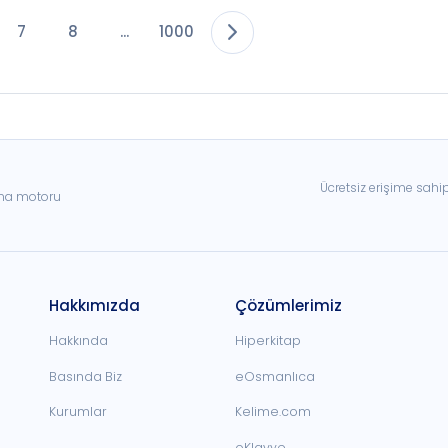
7
8
...
1000
Ücretsiz erişime sahi
ama motoru
Hakkımızda
Çözümlerimiz
Hakkında
Hiperkitap
Basında Biz
eOsmanlıca
Kurumlar
Kelime.com
oKlavye