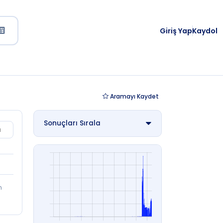
Giriş Yap
Kaydol
Aramayı
Kaydet
Sonuçları Sırala
u
Yayın Tarihi (Eski - Yeni)
Yayın Tarihi (Yeni - Eski)
Eser Adı (A'dan Z'ye)
Eser Adı (Z'den A'ya)
m
Yazar Adı (A'dan Z'ye)
Yazar Adı (Z'den A'ya)
Sayfa Sayısı (Çok - Az)