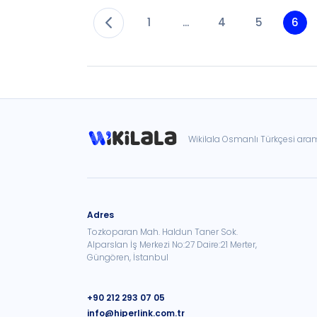
1
...
4
5
6
Wikilala Osmanlı Türkçesi ar
Adres
Tozkoparan Mah. Haldun Taner Sok.
Alparslan İş Merkezi No:27 Daire:21 Merter,
Güngören, İstanbul
+90 212 293 07 05
info@hiperlink.com.tr