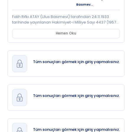
Basımev...
Falih Rıfkı ATAY (Ulus Basımevi) tarafından 24.11.1933
tarihinde yayınlanan Hakimiyet-i Milliye Sayı 4437 (1957
SÇ 25) isimli süreli/süresiz dokümanı tam metin olarak
görüntüleyebilir; ayrıca doküman içerisinde latin ya da
Hemen Oku
arap harfleri ile arama yapabilirsiniz.
Tüm sonuçları görmek için giriş yapmalısınız.
Tüm sonuçları görmek için giriş yapmalısınız.
Tüm sonuçları görmek için giriş yapmalısınız.