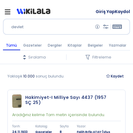
Giriş Yap
Kaydol
devlet
Tümü
Gazeteler
Dergiler
Kitaplar
Belgeler
Yazmalar
Sıralama
Filtreleme
Yaklaşık
10.000
sonuç bulundu.
Kaydet
Hakimiyet-I Milliye Sayı 4437 (1957
SÇ 25)
Aradığınız kelime Tam metin içerisinde bulundu.
Tarih
:
Katalog
:
Sayfa
:
Yazar
:
24.11.1933
Gazeteler
8
Falih Rıfkı ATAY (Ulus