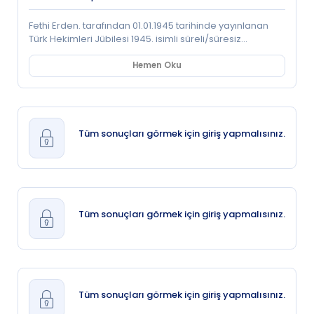
Fethi Erden. tarafından 01.01.1945 tarihinde yayınlanan
Türk Hekimleri Jübilesi 1945. isimli süreli/süresiz
dokümanı tam metin olarak görüntüleyebilir; ayrıca
doküman içerisinde latin ya da arap harfleri ile arama
Hemen Oku
yapabilirsiniz.
Tüm sonuçları görmek için giriş yapmalısınız.
Tüm sonuçları görmek için giriş yapmalısınız.
Tüm sonuçları görmek için giriş yapmalısınız.