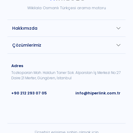
Wikilala Osmanlı Türkçesi arama motoru
Hakkımızda
Çözümlerimiz
Adres
Tozkoparan Mah. Haldun Taner Sok. Alparslan İş Merkezi No:27
Daire:21 Merter, Güngören, İstanbul
+90 212 293 07 05
info@hiperlink.com.tr
Ücretsiz erişime sahip olmak için