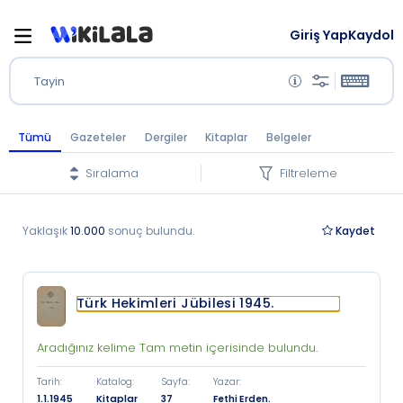
Giriş Yap
Kaydol
Tayin
Tümü
Gazeteler
Dergiler
Kitaplar
Belgeler
Sıralama
Filtreleme
Yaklaşık
10.000
sonuç bulundu.
Kaydet
Türk Hekimleri Jübilesi 1945.
Aradığınız kelime Tam metin içerisinde bulundu.
Tarih
:
Katalog
:
Sayfa
:
Yazar
:
1.1.1945
Kitaplar
37
Fethi Erden.