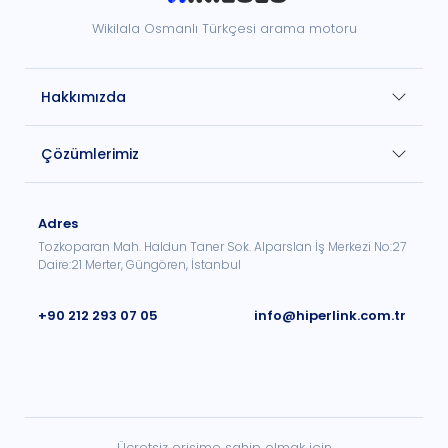
Wikilala Osmanlı Türkçesi arama motoru
Hakkımızda
Çözümlerimiz
Adres
Tozkoparan Mah. Haldun Taner Sok. Alparslan İş Merkezi No:27
Daire:21 Merter, Güngören, İstanbul
+90 212 293 07 05
info@hiperlink.com.tr
Ücretsiz erişime sahip olmak için