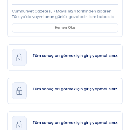
Cumhuriyet Gazetesi, 7 Mayıs 1924 tarihinden itibaren
Türkiye’de yayımlanan günlük gazetedir. İsim babası ise
M. Kemal’dir. O sıralarda Kurtuluş Savaşı’nı destekleyen
ilk gazete olan Yeni Gün’ü yayımlamaya devam eden
Hemen Oku
Yunus Nadi (Abalıoğlu), 7 Mayıs 1924 tarihinde
Cumhuriyet’i iki ortağı Nebizâde Hamdi ve Zekeriya
Sertel ile birlikte kurdu ve gazeteyi yönetmesi için
Zekeriya Sertel’i görevlendirdi. Hüseyin Cahit (Yalçın)’in
Tanin’i, Velid Ebüzziya’nın Tasvir-i Efkâr’ı ve Ahmet Emin
Tüm sonuçları görmek için giriş yapmalısınız.
(Yalman)’ın Vatan’ına karşı yayına başlayan gazete, o
dönem için 1 milyona yakın nüfuslu şehirde 7 bin adet
satıyordu. Gazetenin adının altında Türkçe yevmi
gazete, idare yeri İstanbul, Cağaloğlu yazıyordu. İlk
sayıda Yunus Nadi’nin sunuşu ve Mustafa Kemal ile
yaptığı röportaj vardı. Baskı, elle dizilip rotatiflenirdi. İlk
Tüm sonuçları görmek için giriş yapmalısınız.
defa 1930’da linotip baskıyla beraber resimlerle
yayımlandı. 1930lar’da küçük ilan yayımlarına başladı.
Aynı yıl ilk renkli ilanı aldı ve ilk renkli fotoğrafı yayımladı.
Fotoğrafçılar Namık Görgüç, Selahattin Giz idi. Dağıtımını
ise 1934’e kadar Artin Efendi yaptı. Yunus Nadi 1924’ten
1945’e kadar Başyazardı; bazen Zekeriya Sertel, Yakup
Tüm sonuçları görmek için giriş yapmalısınız.
Kadri, Abidin Daver, M. Nermi, Şükrü Kaya da başyazı