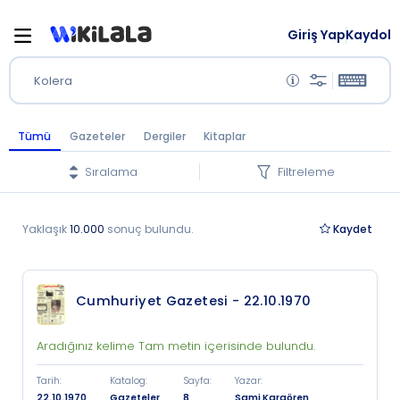
Giriş Yap
Kaydol
Kolera
Tümü
Gazeteler
Dergiler
Kitaplar
Sıralama
Filtreleme
Yaklaşık
10.000
sonuç bulundu.
Kaydet
Cumhuriyet Gazetesi - 22.10.1970
Aradığınız kelime Tam metin içerisinde bulundu.
Tarih
:
Katalog
:
Sayfa
:
Yazar
:
22.10.1970
Gazeteler
8
Sami Karaören