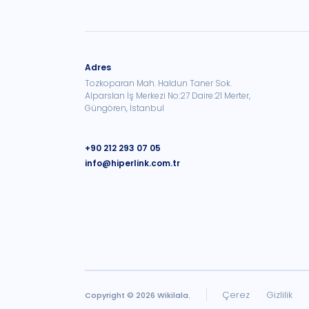
Adres
Tozkoparan Mah. Haldun Taner Sok.
Alparslan İş Merkezi No:27 Daire:21 Merter,
Güngören, İstanbul
+90 212 293 07 05
info@hiperlink.com.tr
Çerez
Gizlilik
Copyright ©
2026
Wikilala.