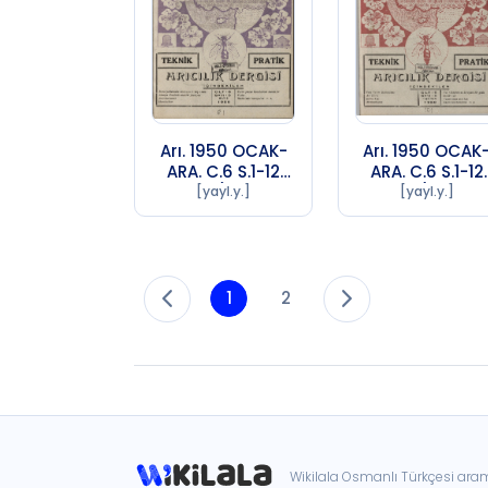
Arı. 1950 OCAK-
Arı. 1950 OCAK
ARA. C.6 S.1-12
ARA. C.6 S.1-12
Sayı 5 (1956 SA
Sayı 6 (1956 S
[yayl.y.]
[yayl.y.]
72)
72)
1
2
Wikilala Osmanlı Türkçesi ar