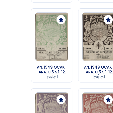
72)
72)
Arı. 1949 OCAK-
Arı. 1949 OCAK
ARA. C.5 S.1-12
ARA. C.5 S.1-12
Sayı 10 (1956 SA
Sayı 11 (1956 S
[yayl.y.]
[yayl.y.]
72)
72)