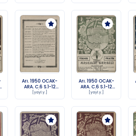
72)
72)
-
Arı. 1950 OCAK-
Arı. 1950 OCAK-
ARA. C.6 S.1-12
ARA. C.6 S.1-12
A
Sayı 1 (1956 SA
Sayı 2 (1956 SA
[yayl.y.]
[yayl.y.]
72)
72)