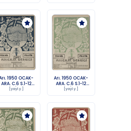
72)
72)
Arı. 1950 OCAK-
Arı. 1950 OCAK-
ARA. C.6 S.1-12
ARA. C.6 S.1-12
Sayı 3 (1956 SA
Sayı 4 (1956 SA
[yayl.y.]
[yayl.y.]
72)
72)