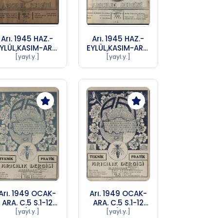
Arı. 1945 HAZ.-
Arı. 1945 HAZ.-
YLÜL,KASIM-ARA.
EYLÜL,KASIM-ARA.
.11 S.1-4,6-7 Sayı
C.11 S.1-4,6-7 Sayı
[yayl.y.]
[yayl.y.]
6 (1956 SA 72)
7 (1956 SA 72)
Arı. 1949 OCAK-
Arı. 1949 OCAK-
ARA. C.5 S.1-12
ARA. C.5 S.1-12
Sayı 7 (1956 SA
Sayı 8 (1956 SA
[yayl.y.]
[yayl.y.]