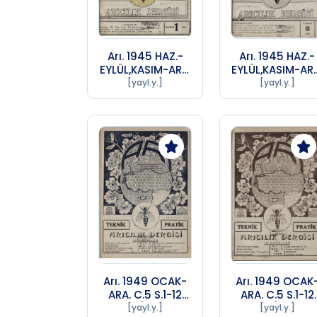
Arı. 1945 HAZ.-
Arı. 1945 HAZ.-
EYLÜL,KASIM-ARA.
EYLÜL,KASIM-AR
C.11 S.1-4,6-7 Sayı
C.11 S.1-4,6-7 Sa
[yayl.y.]
[yayl.y.]
1 (1956 SA 72)
2 (1956 SA 72)
Arı. 1949 OCAK-
Arı. 1949 OCAK
ARA. C.5 S.1-12
ARA. C.5 S.1-12
Sayı 1 (1956 SA
Sayı 3 (1956 S
[yayl.y.]
[yayl.y.]