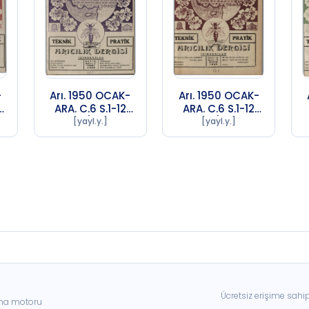
-
Arı. 1950 OCAK-
Arı. 1950 OCAK-
ARA. C.6 S.1-12
ARA. C.6 S.1-12
A
Sayı 7 (1956 SA
Sayı 8 (1956 SA
[yayl.y.]
[yayl.y.]
72)
72)
Ücretsiz erişime sahi
ama motoru