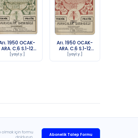
Arı. 1950 OCAK-
Arı. 1950 OCAK-
ARA. C.6 S.1-12
ARA. C.6 S.1-12
Sayı 9 (1956 SA
Sayı 10 (1956 SA
[yayl.y.]
[yayl.y.]
72)
72)
p olmak için formu
Abonelik Talep Formu
doldurun.