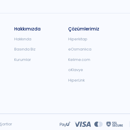
Hakkımızda
Çözümlerimiz
Hakkında
Hiperkitap
Basında Biz
eOsmanlıca
Kurumlar
Kelime.com
oKlavye
HiperLink
Şartlar