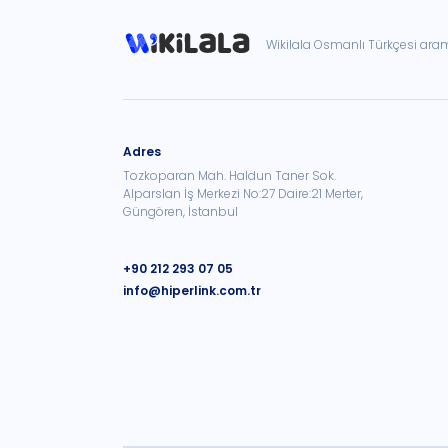
Wikilala Osmanlı Türkçesi ar
Adres
Tozkoparan Mah. Haldun Taner Sok.
Alparslan İş Merkezi No:27 Daire:21 Merter,
Güngören, İstanbul
+90 212 293 07 05
info@hiperlink.com.tr