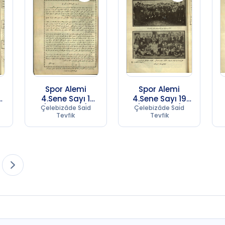
Spor Alemi
Spor Alemi
4.Sene Sayı 1
4.Sene Sayı 19
(1957 SC 17)
(1957 SC 17)
Çelebizâde Said
Çelebizâde Said
Tevfik
Tevfik