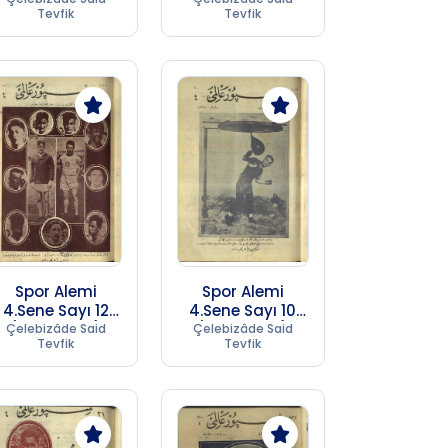
Tevfik
Tevfik
Spor Alemi
Spor Alemi
4.Sene Sayı 12
4.Sene Sayı 10
(1957 SC 17)
(1957 SC 17)
Çelebizâde Said
Çelebizâde Said
Tevfik
Tevfik