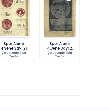
Spor Alemi
Spor Alemi
4.Sene Sayı 21
4.Sene Sayı 2
(1957 SC 17)
(1957 SC 17)
Çelebizâde Said
Çelebizâde Said
Tevfik
Tevfik