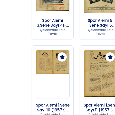
Spor Alemi
Spor Alemi 9.
3.Sene Sayı 41-3
Sene Sayı 5
(1957 SC 17)
(1957 SC 17)
Çelebizâde Said
Çelebizâde Said
Tevfik
Tevfik
Spor Alemi 1.Sene
Spor Alemi 1.Se
Sayı 10 (1957 SC
Sayı 11 (1957 S
17)
17)
Çelebizâde Said
Çelebizâde Said