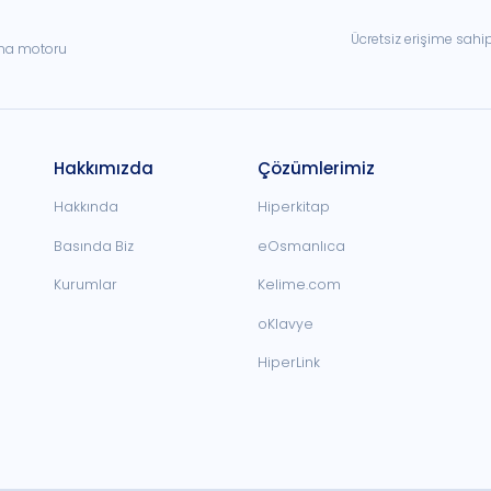
Ücretsiz erişime sahi
ama motoru
Hakkımızda
Çözümlerimiz
Hakkında
Hiperkitap
Basında Biz
eOsmanlıca
Kurumlar
Kelime.com
oKlavye
HiperLink