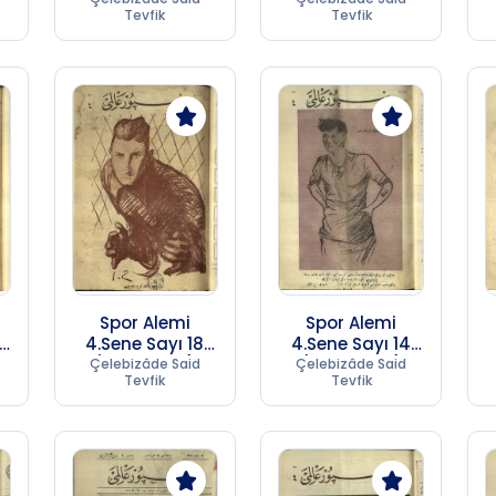
Tevfik
Tevfik
Spor Alemi
Spor Alemi
4.Sene Sayı 18
4.Sene Sayı 14
(1957 SC 17)
(1957 SC 17)
Çelebizâde Said
Çelebizâde Said
Tevfik
Tevfik