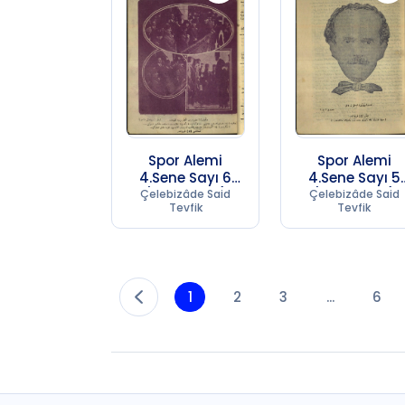
Spor Alemi
Spor Alemi
4.Sene Sayı 6
4.Sene Sayı 5
(1957 SC 17)
(1957 SC 17)
Çelebizâde Said
Çelebizâde Said
Tevfik
Tevfik
1
2
3
...
6