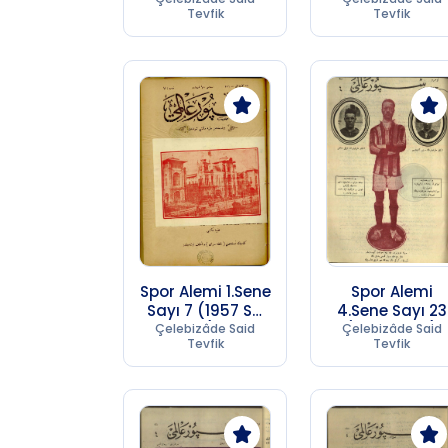
Tevfik
Tevfik
Spor Alemi 1.Sene
Spor Alemi
Sayı 7 (1957 SC
4.Sene Sayı 23
17)
(1957 SC 17)
Çelebizâde Said
Çelebizâde Said
Tevfik
Tevfik