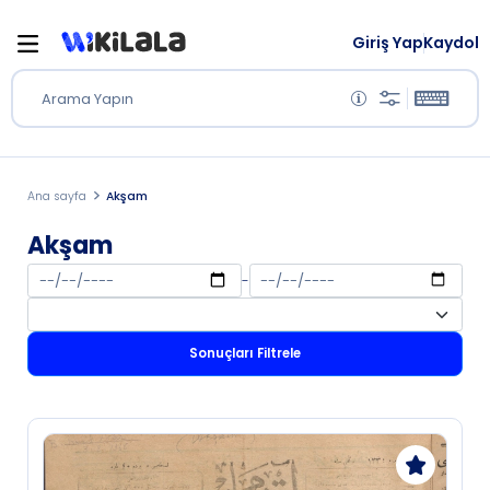
Giriş Yap
Kaydol
Arama Yapın
Ana sayfa
Akşam
Akşam
-
Sonuçları Filtrele