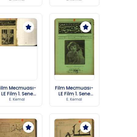
247)
247)
Film Mecmuası-
Film Mecmuası-
LE Film 1. Sene
LE Film 1. Sene
Sayı 1 (1974 SB
Sayı 2 (1974 SB
E. Kemal
E. Kemal
247)
247)