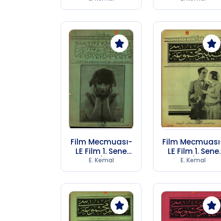
247)
247)
Film Mecmuası-
Film Mecmuası
LE Film 1. Sene
LE Film 1. Sene
Sayı 13 (1974 SB
Sayı 16 (1974 S
E. Kemal
E. Kemal
247)
247)