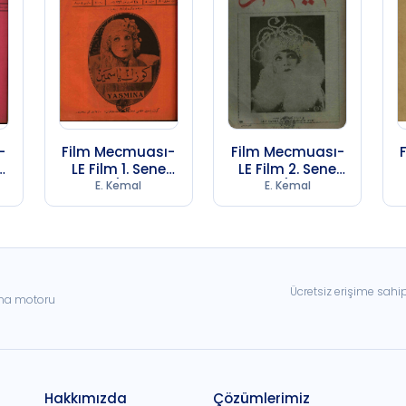
-
Film Mecmuası-
Film Mecmuası-
LE Film 1. Sene
LE Film 2. Sene
B
Sayı 5 (1974 SB
Sayı 3 (1974 SB
E. Kemal
E. Kemal
247)
247)
Ücretsiz erişime sahi
ama motoru
Hakkımızda
Çözümlerimiz