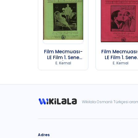
Film Mecmuası-
Film Mecmuası
LE Film 1. Sene
LE Film 1. Sene
Sayı 3 (1974 SB
Sayı 4 (1974 S
E. Kemal
E. Kemal
247)
247)
Wikilala Osmanlı Türkçesi ar
Adres