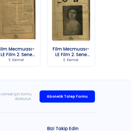
Film Mecmuası-
Film Mecmuası-
LE Film 2. Sene
LE Film 2. Sene
Sayı 5 (1974 SB
Sayı 6 (1974 SB
E. Kemal
E. Kemal
247)
247)
p olmak için formu
Abonelik Talep Formu
doldurun.
Bizi Takip Edin