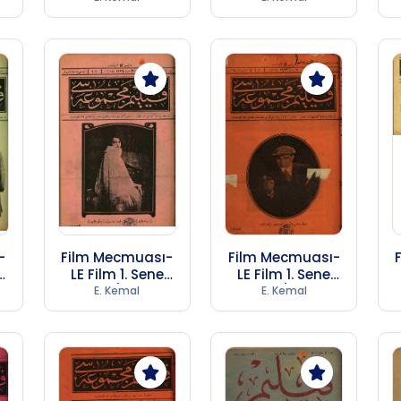
247)
247)
-
Film Mecmuası-
Film Mecmuası-
LE Film 1. Sene
LE Film 1. Sene
B
Sayı 17 (1974 SB
Sayı 18 (1974 SB
E. Kemal
E. Kemal
247)
247)