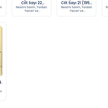
Cilt Sayı 22
Cilt Sayı 21 (1956
(1956 SB 253)
SB 253)
an
Nesimi Sarım, Yordan
Nesimi Sarım, Yordan
N
Yarcef ve
Yarcef ve
Kumpanyası
Kumpanyası
Matbaası
Matbaası
4.
an