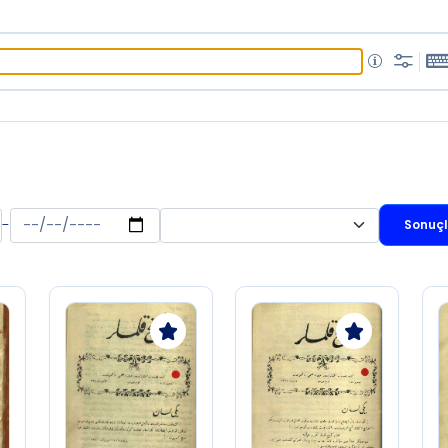
-
Sonuçla