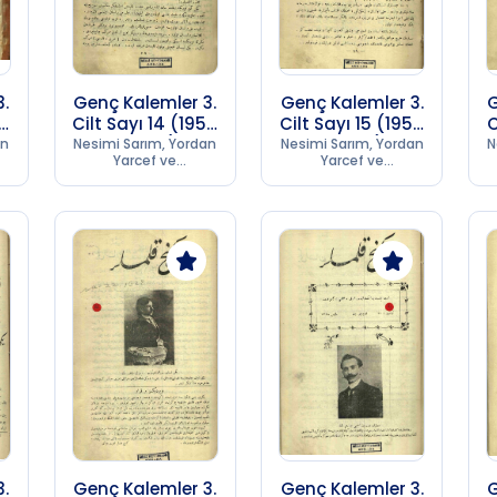
3.
Genç Kalemler 3.
Genç Kalemler 3.
G
56
Cilt Sayı 14 (1956
Cilt Sayı 15 (1956
C
SB 253)
SB 253)
an
Nesimi Sarım, Yordan
Nesimi Sarım, Yordan
N
Yarcef ve
Yarcef ve
Kumpanyası
Kumpanyası
Matbaası
Matbaası
3.
Genç Kalemler 3.
Genç Kalemler 3.
G