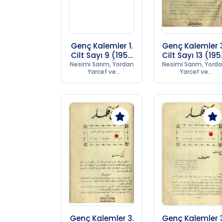
Genç Kalemler 1.
Genç Kalemler 
Cilt Sayı 9 (1956
Cilt Sayı 13 (19
SB 253)
SB 253)
Nesimi Sarım, Yordan
Nesimi Sarım, Yord
Yarcef ve
Yarcef ve
Kumpanyası
Kumpanyası
Matbaası
Matbaası
Genç Kalemler 3.
Genç Kalemler 