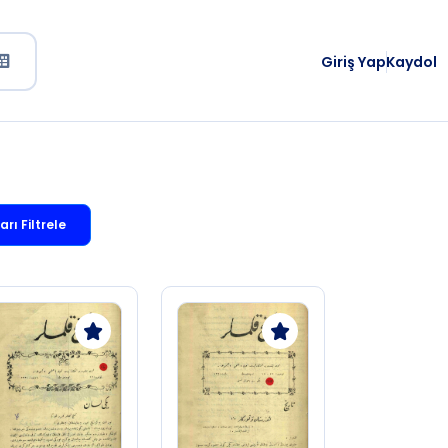
Giriş Yap
Kaydol
rı Filtrele