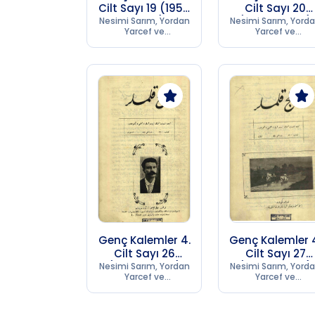
Cilt Sayı 19 (1956
Cilt Sayı 20
SB 253)
(1956 SB 253)
Nesimi Sarım, Yordan
Nesimi Sarım, Yord
Yarcef ve
Yarcef ve
Kumpanyası
Kumpanyası
Matbaası
Matbaası
Genç Kalemler 4.
Genç Kalemler 
Cilt Sayı 26
Cilt Sayı 27
(1956 SB 253)
(1956 SB 253)
Nesimi Sarım, Yordan
Nesimi Sarım, Yord
Yarcef ve
Yarcef ve
Kumpanyası
Kumpanyası
Matbaası
Matbaası