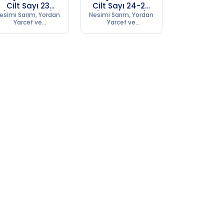
Cilt Sayı 23
Cilt Sayı 24-25
(1956 SB 253)
(1956 SB 253)
esimi Sarım, Yordan
Nesimi Sarım, Yordan
Yarcef ve
Yarcef ve
Kumpanyası
Kumpanyası
Matbaası
Matbaası