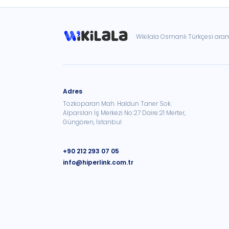
Wikilala Osmanlı Türkçesi ar
Adres
Tozkoparan Mah. Haldun Taner Sok.
Alparslan İş Merkezi No:27 Daire:21 Merter,
Güngören, İstanbul
+90 212 293 07 05
info@hiperlink.com.tr