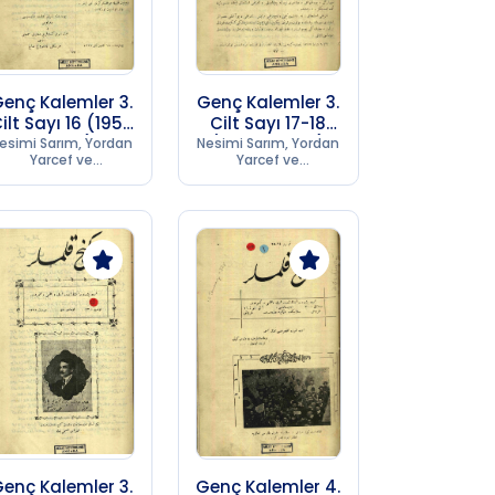
enç Kalemler 3.
Genç Kalemler 3.
ilt Sayı 16 (1956
Cilt Sayı 17-18
SB 253)
(1956 SB 253)
esimi Sarım, Yordan
Nesimi Sarım, Yordan
Yarcef ve
Yarcef ve
Kumpanyası
Kumpanyası
Matbaası
Matbaası
enç Kalemler 3.
Genç Kalemler 4.