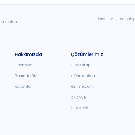
Ücretsiz erişime sahi
ama motoru
Hakkımızda
Çözümlerimiz
Hakkında
Hiperkitap
Basında Biz
eOsmanlıca
Kurumlar
Kelime.com
oKlavye
HiperLink