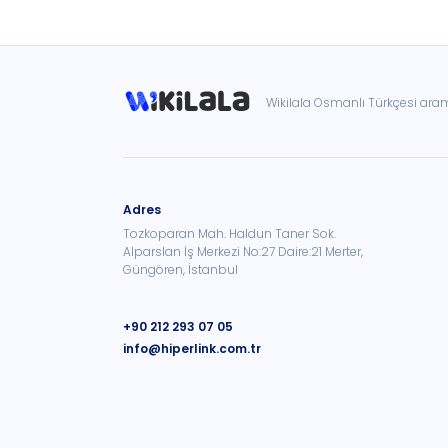
Wikilala Osmanlı Türkçesi ar
Adres
Tozkoparan Mah. Haldun Taner Sok.
Alparslan İş Merkezi No:27 Daire:21 Merter,
Güngören, İstanbul
+90 212 293 07 05
info@hiperlink.com.tr