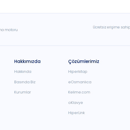
Ücretsiz erişime sahi
ama motoru
Hakkımızda
Çözümlerimiz
Hakkında
Hiperkitap
Basında Biz
eOsmanlıca
Kurumlar
Kelime.com
oKlavye
HiperLink