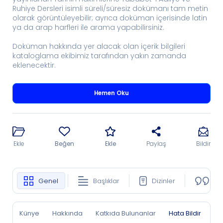
Ruhiye Dersleri isimli süreli/süresiz dokümanı tam metin
olarak görüntüleyebilir; ayrıca doküman içerisinde latin
ya da arap harfleri ile arama yapabilirsiniz.
Doküman hakkında yer alacak olan içerik bilgileri
kataloglama ekibimiz tarafından yakın zamanda
eklenecektir.
Hemen Oku
Ekle
Beğen
Ekle
Paylaş
Bildir
Genel
Başlıklar
Dizinler
Ko
Künye
Hakkında
Katkıda Bulunanlar
Hata Bildir