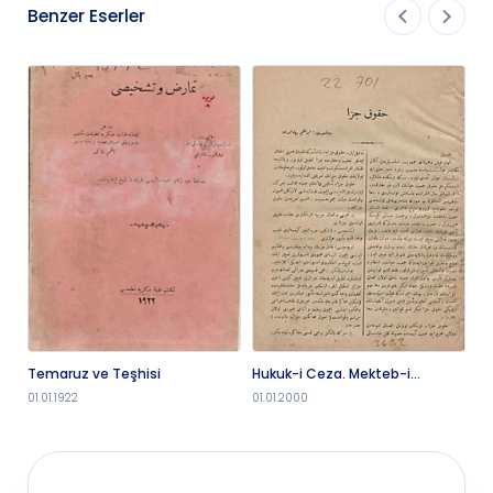
Benzer Eserler
Temaruz ve Teşhisi
Hukuk-i Ceza. Mekteb-i
Yo
Hukukta Takrir Olunan
üz
01.01.1922
01.01.2000
01.
Derslerden Tertibedilmiştir