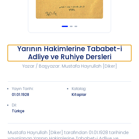
Yarının Hakimlerine Tababet-i
Adliye ve Ruhiye Dersleri
Yazar / Başyazar
:
Mustafa Hayrullah [Diker]
Yayın Tarihi
:
Katalog
:
01.01.1928
Kitaplar
Dil:
Türkçe
Mustafa Hayrullah [Diker] tarafından 01.01.1928 tarihinde
yayınlanan Yarının Hakimlerine Tababet-i Adliye ve