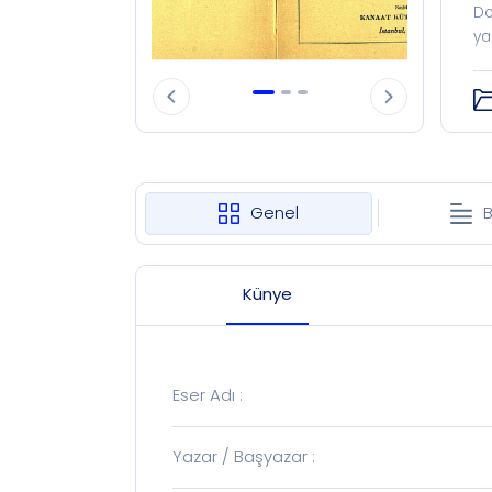
Do
ya
Genel
B
Künye
Eser Adı
:
Yazar / Başyazar
: