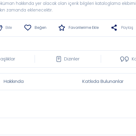
küman hakkında yer alacak olan içerik bilgileri kataloglama ekibimi
kın zamanda eklenecektir.
Ekle
Beğen
Favorilerime Ekle
Paylaş
aşlıklar
Dizinler
K
Hakkında
Katkıda Bulunanlar