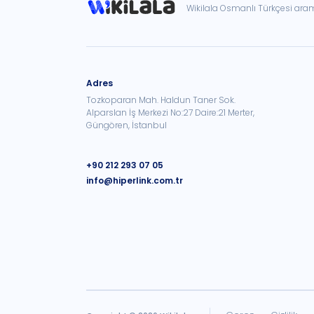
Wikilala Osmanlı Türkçesi ar
Adres
Tozkoparan Mah. Haldun Taner Sok.
Alparslan İş Merkezi No:27 Daire:21 Merter,
Güngören, İstanbul
+90 212 293 07 05
info@hiperlink.com.tr