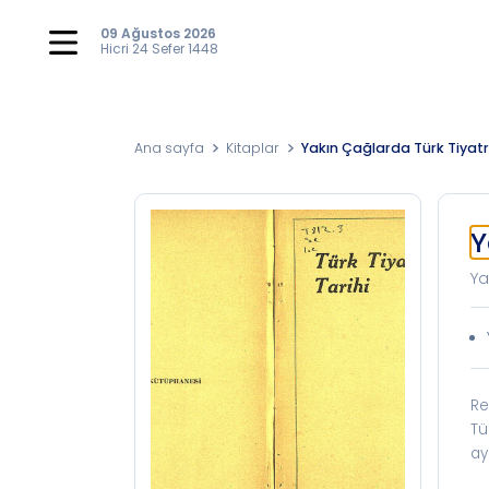
09 Ağustos 2026
Hicri
24 Sefer 1448
Ana sayfa
Kitaplar
Yakın Çağlarda Türk Tiyat
Y
Ya
Re
Tü
ay