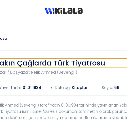
rosu
akın Çağlarda Türk Tiyatrosu
zar / Başyazar
:
Refik Ahmed (Sevengil)
Yayın Tarihi
:
01.01.1934
Katalog
:
Kitaplar
Sayfa:
66
fik Ahmed (Sevengil) tarafından 01.01.1934 tarihinde yayınlanan Ya
rk Tiyatrosu isimli süreli/süresiz dokümanı tam metin olarak görüntül
rıca doküman içerisinde latin ya da arap harfleri ile arama yapabilir