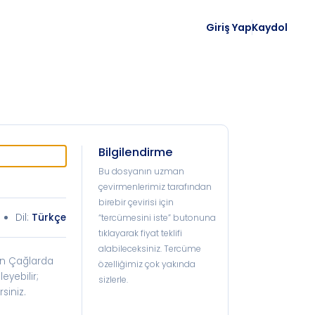
Giriş Yap
Kaydol
Bilgilendirme
Bu dosyanın uzman
çevirmenlerimiz tarafından
birebir çevirisi için
Dil:
Türkçe
“tercümesini iste” butonuna
tıklayarak fiyat teklifi
alabileceksiniz. Tercüme
kın Çağlarda
özelliğimiz çok yakında
eyebilir;
sizlerle.
siniz.