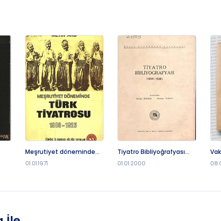
Meşrutiyet döneminde
Tiyatro Bibliyoğrafyası
Vak
Türk tiyatrosu, 1908-1923.
1859-1928
01.01.1971
01.01.2000
08.
 İle