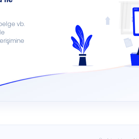
 belge vb.
le
erişimine