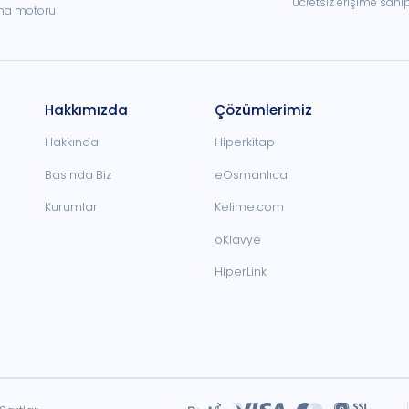
Ücretsiz erişime sahi
ama motoru
Hakkımızda
Çözümlerimiz
Hakkında
Hiperkitap
Basında Biz
eOsmanlıca
Kurumlar
Kelime.com
oKlavye
HiperLink