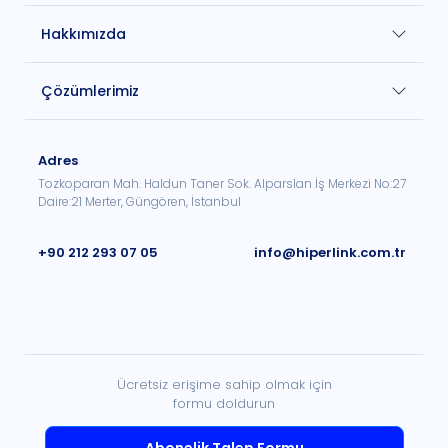
Hakkımızda
Çözümlerimiz
Adres
Tozkoparan Mah. Haldun Taner Sok. Alparslan İş Merkezi No:27
Daire:21 Merter, Güngören, İstanbul
+90 212 293 07 05
info@hiperlink.com.tr
Ücretsiz erişime sahip olmak için
formu doldurun
Abonelik Talep Formu