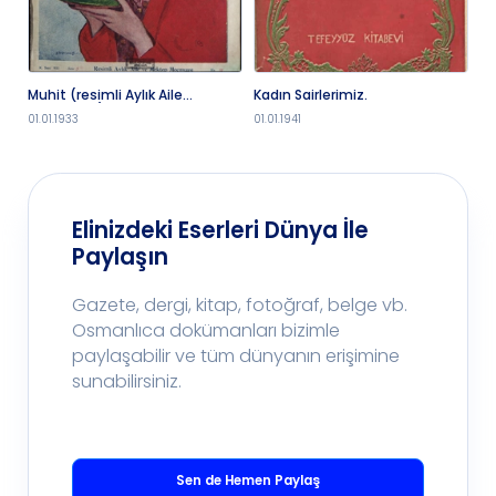
Muhit (resimli Aylık Aile
Kadın Sairlerimiz.
Tü
Mecmuası) 1932-1933 C.. S.49-
D
01.01.1933
01.01.1941
01
55 Sayı 51 (1961 SB 2)
Elinizdeki Eserleri Dünya İle
Paylaşın
Gazete, dergi, kitap, fotoğraf, belge vb.
Osmanlıca dokümanları bizimle
paylaşabilir ve tüm dünyanın erişimine
sunabilirsiniz.
Sen de Hemen Paylaş