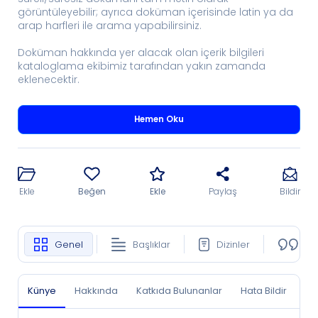
görüntüleyebilir; ayrıca doküman içerisinde latin ya da
arap harfleri ile arama yapabilirsiniz.
Doküman hakkında yer alacak olan içerik bilgileri
kataloglama ekibimiz tarafından yakın zamanda
eklenecektir.
Hemen Oku
Ekle
Beğen
Ekle
Paylaş
Bildir
Genel
Başlıklar
Dizinler
Ko
Künye
Hakkında
Katkıda Bulunanlar
Hata Bildir