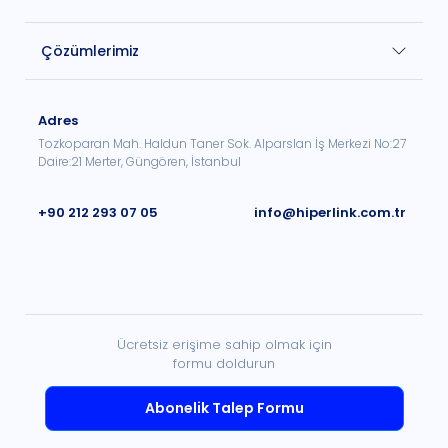
Çözümlerimiz
Adres
Tozkoparan Mah. Haldun Taner Sok. Alparslan İş Merkezi No:27
Daire:21 Merter, Güngören, İstanbul
+90 212 293 07 05
info@hiperlink.com.tr
Ücretsiz erişime sahip olmak için
formu doldurun
Abonelik Talep Formu