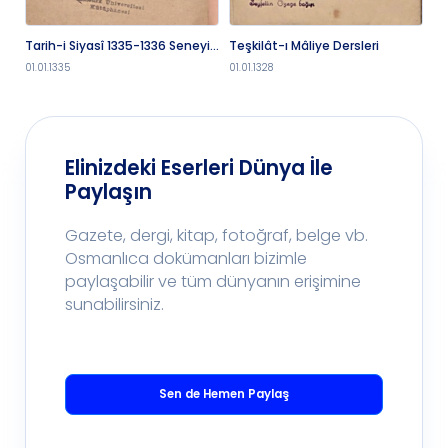
Tarih-i Siyasî 1335-1336 Seneyi
Teşkilât-ı Mâliye Dersleri
Ta
Tedrisiyesi Birinci Devre
Te
01.01.1335
01.01.1328
01.
Elinizdeki Eserleri Dünya İle
Paylaşın
Gazete, dergi, kitap, fotoğraf, belge vb.
Osmanlıca dokümanları bizimle
paylaşabilir ve tüm dünyanın erişimine
sunabilirsiniz.
Sen de Hemen Paylaş