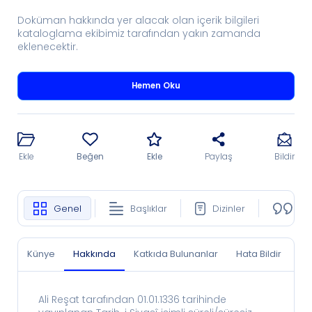
Doküman hakkında yer alacak olan içerik bilgileri
kataloglama ekibimiz tarafından yakın zamanda
eklenecektir.
Hemen Oku
Ekle
Beğen
Ekle
Paylaş
Bildir
Genel
Başlıklar
Dizinler
Ko
Künye
Hakkında
Katkıda Bulunanlar
Hata Bildir
Ali Reşat tarafından 01.01.1336 tarihinde