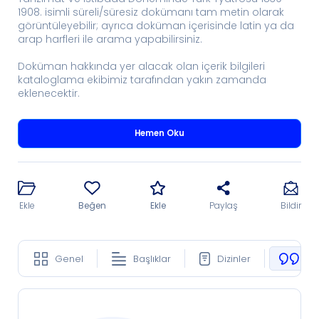
1908. isimli süreli/süresiz dokümanı tam metin olarak
görüntüleyebilir; ayrıca doküman içerisinde latin ya da
arap harfleri ile arama yapabilirsiniz.
Doküman hakkında yer alacak olan içerik bilgileri
kataloglama ekibimiz tarafından yakın zamanda
eklenecektir.
Hemen Oku
Ekle
Beğen
Ekle
Paylaş
Bildir
Genel
Başlıklar
Dizinler
Ko