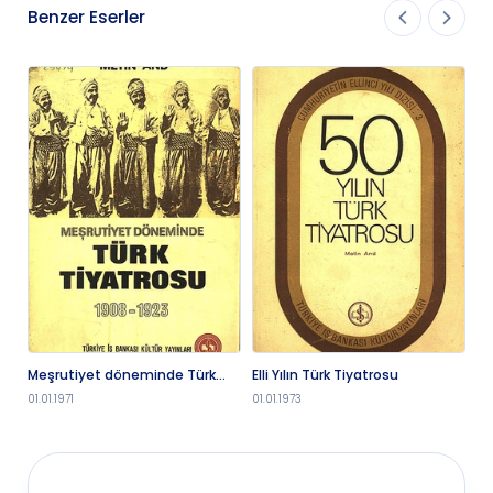
Benzer Eserler
Meşrutiyet döneminde Türk
Elli Yılın Türk Tiyatrosu
Ya
tiyatrosu, 1908-1923.
01.01.1971
01.01.1973
01.