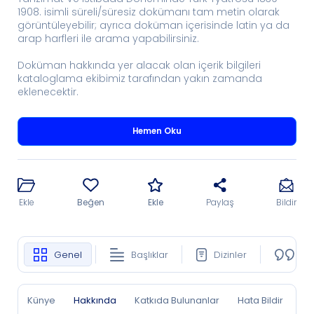
1908. isimli süreli/süresiz dokümanı tam metin olarak
görüntüleyebilir; ayrıca doküman içerisinde latin ya da
arap harfleri ile arama yapabilirsiniz.
Doküman hakkında yer alacak olan içerik bilgileri
kataloglama ekibimiz tarafından yakın zamanda
eklenecektir.
Hemen Oku
Ekle
Beğen
Ekle
Paylaş
Bildir
Genel
Başlıklar
Dizinler
Ko
Künye
Hakkında
Katkıda Bulunanlar
Hata Bildir