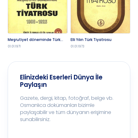
Meşrutiyet döneminde Türk
Elli Yılın Türk Tiyatrosu
Ya
tiyatrosu, 1908-1923.
01.01.1971
01.01.1973
01.
Elinizdeki Eserleri Dünya İle
Paylaşın
Gazete, dergi, kitap, fotoğraf, belge vb.
Osmanlıca dokümanları bizimle
paylaşabilir ve tüm dünyanın erişimine
sunabilirsiniz.