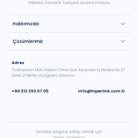
Wikilala Osmanlı Türkçesi arama motoru
Hakkımızda
Çözümlerimiz
Adres
Tozkoparan Mah. Haldun Taner Sok. Alparslan İş Merkezi No:27
Daire:21 Merter, Güngören, İstanbul
+90 212 293 07 05
info@hiperlink.com.tr
Ücretsiz erişime sahip olmak için
formu doldurun