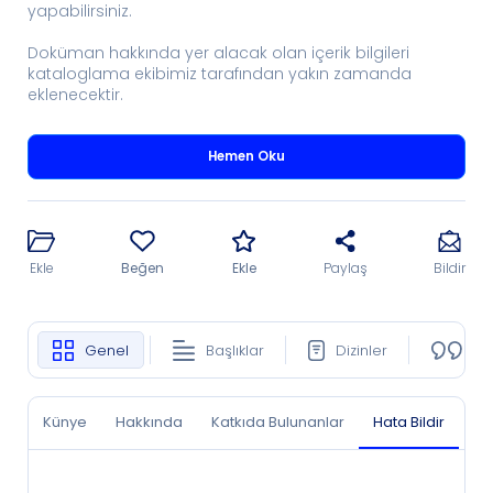
yapabilirsiniz.
Doküman hakkında yer alacak olan içerik bilgileri
kataloglama ekibimiz tarafından yakın zamanda
eklenecektir.
Hemen Oku
Ekle
Beğen
Ekle
Paylaş
Bildir
Genel
Başlıklar
Dizinler
Ko
Künye
Hakkında
Katkıda Bulunanlar
Hata Bildir