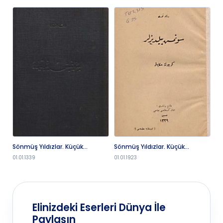
Sönmüş Yıldızlar. Küçük
Sönmüş Yıldızlar. Küçük
Sö
Hikâyeler
Hikâyeler
Hi
01.01.1339
01.01.1923
01.
Elinizdeki Eserleri Dünya İle
Paylaşın