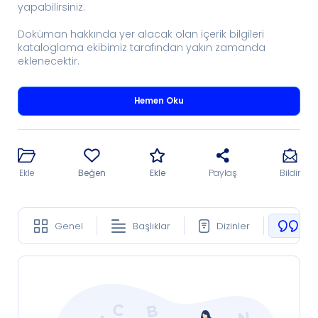
yapabilirsiniz.
Doküman hakkında yer alacak olan içerik bilgileri
kataloglama ekibimiz tarafından yakın zamanda
eklenecektir.
Hemen Oku
Ekle
Beğen
Ekle
Paylaş
Bildir
Genel
Başlıklar
Dizinler
Ko