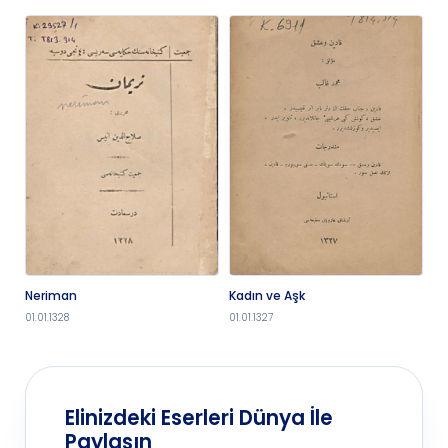
Neriman
Kadın ve Aşk
Sö
Hi
01.01.1328
01.01.1327
01.
Elinizdeki Eserleri Dünya İle
Paylaşın