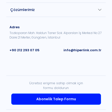
Çözümlerimiz
Adres
Tozkoparan Mah. Haldun Taner Sok. Alparslan İş Merkezi No:27
Daire:21 Merter, Güngören, İstanbul
+90 212 293 07 05
info@hiperlink.com.tr
Ücretsiz erişime sahip olmak için
formu doldurun
Abonelik Talep Formu