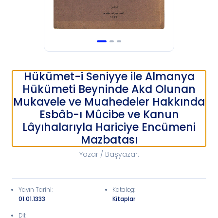
Hükümet-i Seniyye ile Almanya
Hükümeti Beyninde Akd Olunan
Mukavele ve Muahedeler Hakkında
Esbâb-ı Mûcibe ve Kanun
Lâyıhalarıyla Hariciye Encümeni
Mazbatası
Yazar / Başyazar
:
Yayın Tarihi
:
Katalog
:
01.01.1333
Kitaplar
Dil: