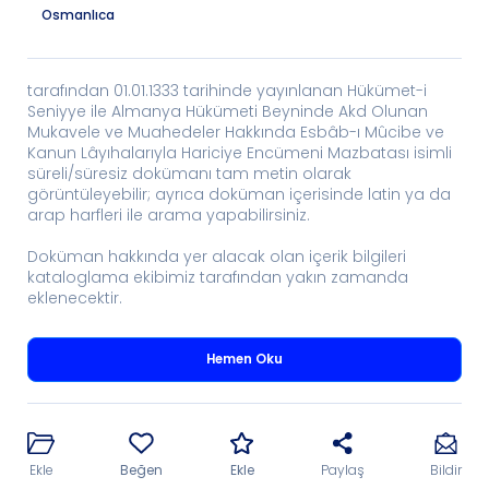
Osmanlıca
tarafından 01.01.1333 tarihinde yayınlanan Hükümet-i
Seniyye ile Almanya Hükümeti Beyninde Akd Olunan
Mukavele ve Muahedeler Hakkında Esbâb-ı Mûcibe ve
Kanun Lâyıhalarıyla Hariciye Encümeni Mazbatası isimli
süreli/süresiz dokümanı tam metin olarak
görüntüleyebilir; ayrıca doküman içerisinde latin ya da
arap harfleri ile arama yapabilirsiniz.
Doküman hakkında yer alacak olan içerik bilgileri
kataloglama ekibimiz tarafından yakın zamanda
eklenecektir.
Hemen Oku
Ekle
Beğen
Ekle
Paylaş
Bildir