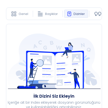
Genel
Başlıklar
Dizinler
Ko
İlk Dizini Siz Ekleyin
İçeriğe ait bir Index ekleyerek dosyanın görünürlüğünü
ve kullanılabilirliğini artırabilirsiniz.