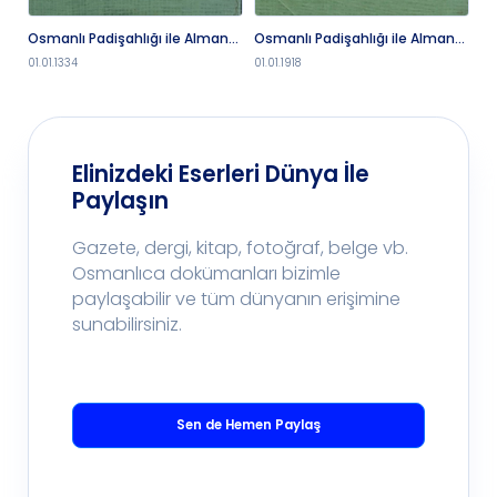
Osmanlı Padişahlığı ile Alman
Osmanlı Padişahlığı ile Alman
Dü
İmparatorluğu Arasında
İmparatorluğu Arasında
01.01.1334
01.01.1918
01.
Münakid Mukavelât-ı Hukukiye
Münakid Mukavelât-ı Hukukiye
Elinizdeki Eserleri Dünya İle
Paylaşın
Gazete, dergi, kitap, fotoğraf, belge vb.
Osmanlıca dokümanları bizimle
paylaşabilir ve tüm dünyanın erişimine
sunabilirsiniz.
Sen de Hemen Paylaş