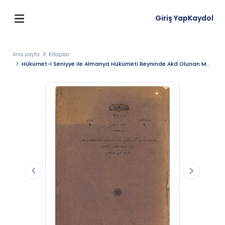
Giriş Yap
Kaydol
Ana sayfa
Kitaplar
Hükümet-i Seniyye ile Almanya Hükümeti Beyninde Akd Olunan Mukavele ve Muahedeler Hakkında Esbâb-ı Mûcibe ve Kanun Lâyıhalarıyla Hariciye Encümeni Mazbatası