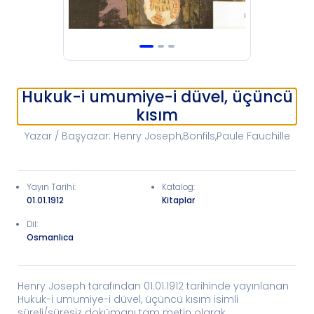
Hukuk-i umumiye-i düvel, üçüncü
kısım
Yazar / Başyazar
:
Henry Joseph,Bonfils,Paule Fauchille
Yayın Tarihi
:
Katalog
:
01.01.1912
Kitaplar
Dil:
Osmanlıca
Henry Joseph tarafından 01.01.1912 tarihinde yayınlanan
Hukuk-i umumiye-i düvel, üçüncü kısım isimli
süreli/süresiz dokümanı tam metin olarak