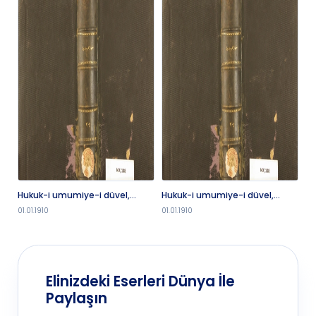
Hukuk-i umumiye-i düvel,
Hukuk-i umumiye-i düvel,
Hu
dördüncü kısım
dördüncü kısım
01.01.1910
01.01.1910
01.
Elinizdeki Eserleri Dünya İle
Paylaşın