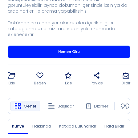
görüntüleyebilir; ayrıca doküman içerisinde latin ya da
arap harfleri ile arama yapabilirsiniz.
Doküman hakkında yer alacak olan içerik bilgileri
kataloglama ekibimiz tarafından yakın zamanda
eklenecektir.
Hemen Oku
Ekle
Beğen
Ekle
Paylaş
Bildir
Genel
Başlıklar
Dizinler
Ko
Künye
Hakkında
Katkıda Bulunanlar
Hata Bildir