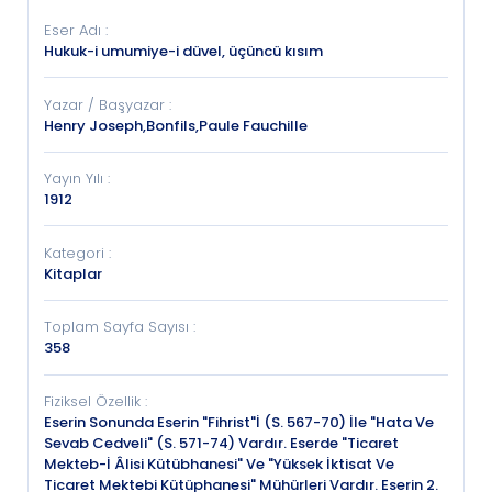
Eser Adı
:
Hukuk-i umumiye-i düvel, üçüncü kısım
Yazar / Başyazar
:
Henry Joseph,Bonfils,Paule Fauchille
Yayın Yılı
:
1912
Kategori
:
Kitaplar
Toplam Sayfa Sayısı
:
358
Fiziksel Özellik
:
Eserin Sonunda Eserin "Fihrist"İ (S. 567-70) İle "Hata Ve
Sevab Cedveli" (S. 571-74) Vardır. Eserde "Ticaret
Mekteb-İ Âlisi Kütübhanesi" Ve "Yüksek İktisat Ve
Ticaret Mektebi Kütüphanesi" Mühürleri Vardır. Eserin 2.