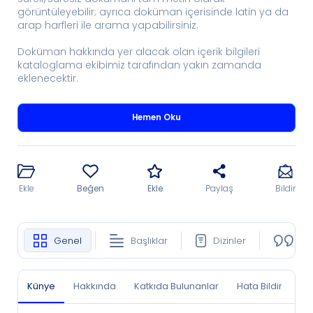
görüntüleyebilir; ayrıca doküman içerisinde latin ya da
arap harfleri ile arama yapabilirsiniz.
Doküman hakkında yer alacak olan içerik bilgileri
kataloglama ekibimiz tarafından yakın zamanda
eklenecektir.
Hemen Oku
Ekle
Beğen
Ekle
Paylaş
Bildir
Genel
Başlıklar
Dizinler
Ko
Künye
Hakkında
Katkıda Bulunanlar
Hata Bildir