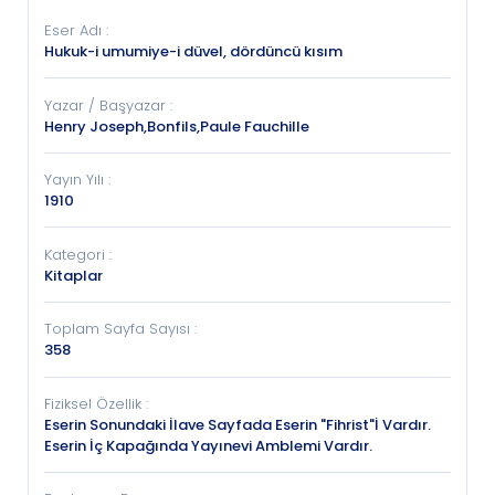
Eser Adı
:
Hukuk-i umumiye-i düvel, dördüncü kısım
Yazar / Başyazar
:
Henry Joseph,Bonfils,Paule Fauchille
Yayın Yılı
:
1910
Kategori
:
Kitaplar
Toplam Sayfa Sayısı
:
358
Fiziksel Özellik
:
Eserin Sonundaki İlave Sayfada Eserin "Fihrist"İ Vardır.
Eserin İç Kapağında Yayınevi Amblemi Vardır.