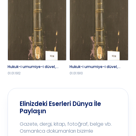
Hukuk-i umumiye-i düvel,
Hukuk-i umumiye-i düvel,
Hu
üçüncü kısım
dördüncü kısım
01.01.1912
01.01.1910
01.
Elinizdeki Eserleri Dünya İle
Paylaşın
Gazete, dergi, kitap, fotoğraf, belge vb.
Osmanlıca dokümanları bizimle