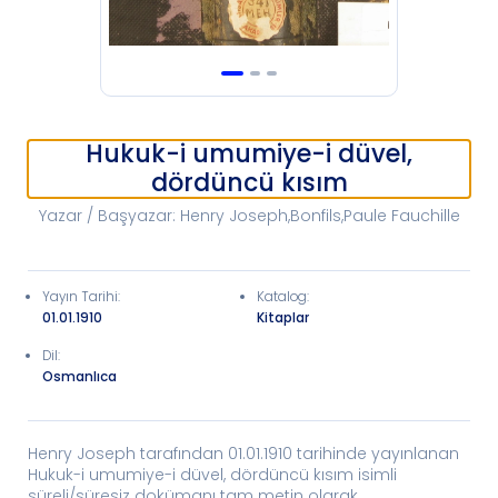
Hukuk-i umumiye-i düvel,
dördüncü kısım
Yazar / Başyazar
:
Henry Joseph,Bonfils,Paule Fauchille
Yayın Tarihi
:
Katalog
:
01.01.1910
Kitaplar
Dil:
Osmanlıca
Henry Joseph tarafından 01.01.1910 tarihinde yayınlanan
Hukuk-i umumiye-i düvel, dördüncü kısım isimli
süreli/süresiz dokümanı tam metin olarak