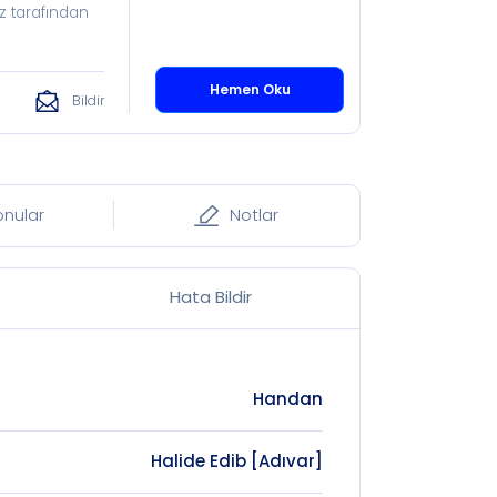
z tarafından
Hemen Oku
Bildir
onular
Notlar
Hata Bildir
Handan
Halide Edib [Adıvar]