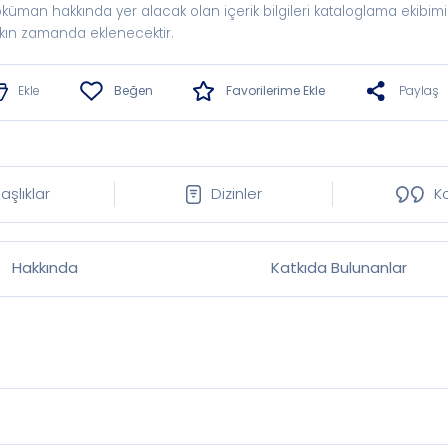
küman hakkında yer alacak olan içerik bilgileri kataloglama ekibimi
kın zamanda eklenecektir.
Ekle
Beğen
Favorilerime Ekle
Paylaş
aşlıklar
Dizinler
K
Hakkında
Katkıda Bulunanlar