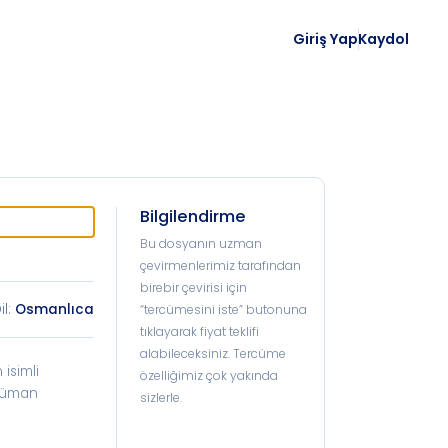
Giriş Yap
Kaydol
Bilgilendirme
Bu dosyanın uzman
çevirmenlerimiz tarafından
birebir çevirisi için
il:
Osmanlıca
“tercümesini iste” butonuna
tıklayarak fiyat teklifi
alabileceksiniz. Tercüme
isimli
özelliğimiz çok yakında
oküman
sizlerle.