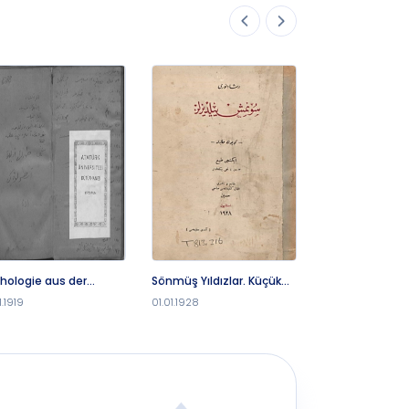
hologie aus der
Sönmüş Yıldızlar. Küçük
Son Yıldız. Büyü
zeitlichen Turkischen
Hikâyeler
Romanı
1.1919
01.01.1928
01.01.1927
eratur