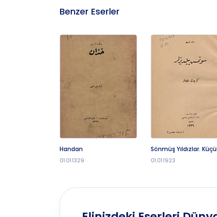
Benzer Eserler
Handan
Sönmüş Yıldızlar. Küçü
Hikâyeler
01.01.1329
01.01.1923
Elinizdeki Eserleri Dünya