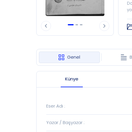
Do
ya
Genel
B
Künye
Eser Adı
:
Yazar / Başyazar
: