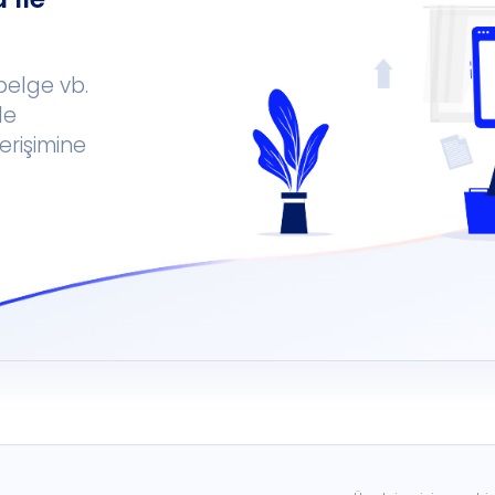
 belge vb.
le
erişimine