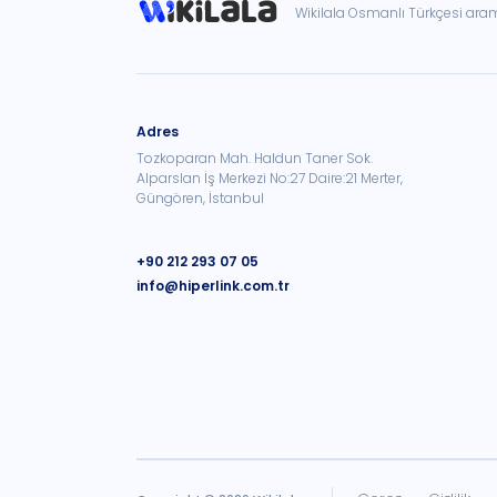
Wikilala Osmanlı Türkçesi ar
Adres
Tozkoparan Mah. Haldun Taner Sok.
Alparslan İş Merkezi No:27 Daire:21 Merter,
Güngören, İstanbul
+90 212 293 07 05
info@hiperlink.com.tr