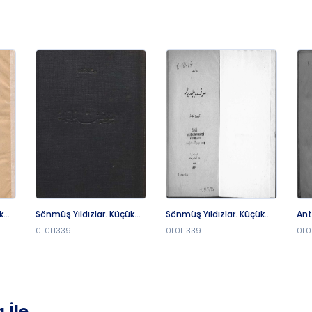
k
Sönmüş Yıldızlar. Küçük
Sönmüş Yıldızlar. Küçük
Ant
Hikâyeler
Hikâyeler
nev
01.01.1339
01.01.1339
01.0
lit
 İle