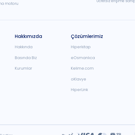
Ücretsiz erişime sahi
ama motoru
Hakkımızda
Çözümlerimiz
Hakkında
Hiperkitap
Basında Biz
eOsmanlıca
Kurumlar
Kelime.com
oKlavye
HiperLink