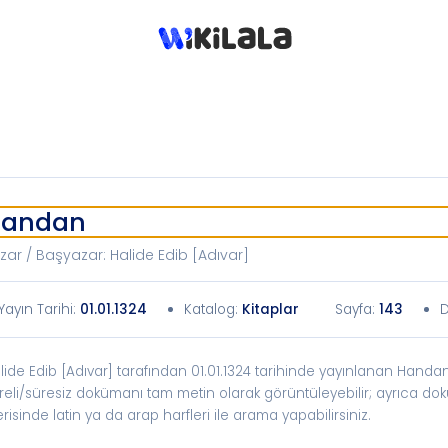
Handan
zar / Başyazar
:
Halide Edib [Adıvar]
Yayın Tarihi
:
01.01.1324
Katalog
:
Kitaplar
Sayfa:
143
D
lide Edib [Adıvar] tarafından 01.01.1324 tarihinde yayınlanan Handan 
reli/süresiz dokümanı tam metin olarak görüntüleyebilir; ayrıca d
erisinde latin ya da arap harfleri ile arama yapabilirsiniz.