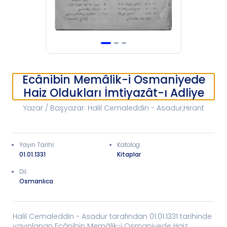
Ecânibin Memâlik-i Osmaniyede
Haiz Oldukları İmtiyazât-ı Adliye
Yazar / Başyazar
:
Halil Cemaleddin - Asadur,Hırant
Yayın Tarihi
:
Katalog
:
01.01.1331
Kitaplar
Dil:
Osmanlıca
Halil Cemaleddin - Asadur tarafından 01.01.1331 tarihinde
yayınlanan Ecânibin Memâlik-i Osmaniyede Haiz