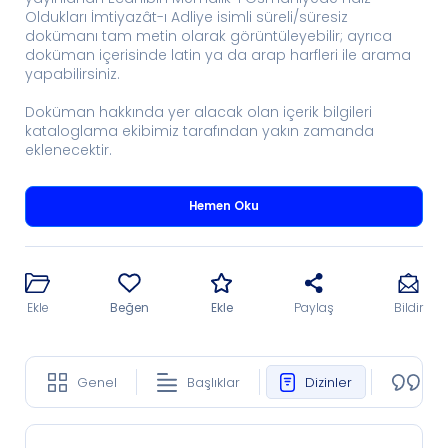
Oldukları İmtiyazât-ı Adliye isimli süreli/süresiz
dokümanı tam metin olarak görüntüleyebilir; ayrıca
doküman içerisinde latin ya da arap harfleri ile arama
yapabilirsiniz.
Doküman hakkında yer alacak olan içerik bilgileri
kataloglama ekibimiz tarafından yakın zamanda
eklenecektir.
Hemen Oku
Ekle
Beğen
Ekle
Paylaş
Bildir
Genel
Başlıklar
Dizinler
Ko