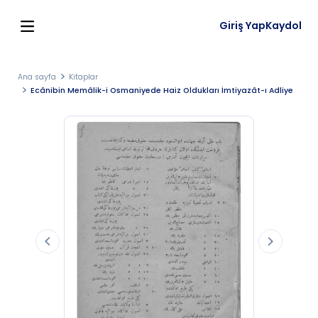
Giriş Yap
Kaydol
Ana sayfa
Kitaplar
Ecânibin Memâlik-i Osmaniyede Haiz Oldukları İmtiyazât-ı Adliye