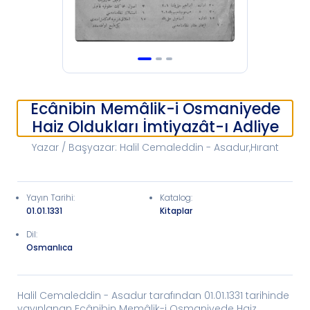
Ecânibin Memâlik-i Osmaniyede
Haiz Oldukları İmtiyazât-ı Adliye
Yazar / Başyazar
:
Halil Cemaleddin - Asadur,Hırant
Yayın Tarihi
:
Katalog
:
01.01.1331
Kitaplar
Dil:
Osmanlıca
Halil Cemaleddin - Asadur tarafından 01.01.1331 tarihinde
yayınlanan Ecânibin Memâlik-i Osmaniyede Haiz