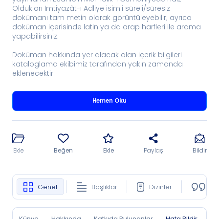
Oldukları İmtiyazât-ı Adliye isimli süreli/süresiz
dokümanı tam metin olarak görüntüleyebilir; ayrıca
doküman içerisinde latin ya da arap harfleri ile arama
yapabilirsiniz.
Doküman hakkında yer alacak olan içerik bilgileri
kataloglama ekibimiz tarafından yakın zamanda
eklenecektir.
Hemen Oku
Ekle
Beğen
Ekle
Paylaş
Bildir
Genel
Başlıklar
Dizinler
Ko
Künye
Hakkında
Katkıda Bulunanlar
Hata Bildir