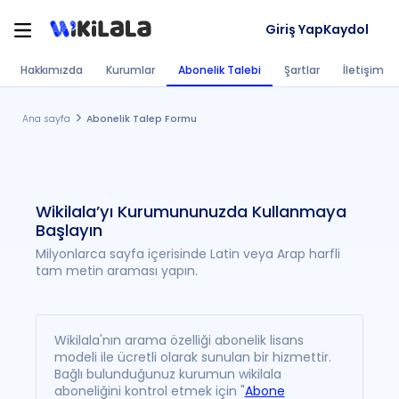
Giriş Yap
Kaydol
Hakkımızda
Kurumlar
Abonelik Talebi
Şartlar
İletişim
Ana sayfa
Abonelik Talep Formu
Wikilala’yı Kurumununuzda
Kullanmaya
Başlayın
Milyonlarca sayfa içerisinde Latin veya Arap harfli
tam metin araması yapın.
Wikilala'nın arama özelliği abonelik lisans
modeli ile ücretli olarak sunulan bir hizmettir.
Bağlı bulunduğunuz kurumun wikilala
aboneliğini kontrol etmek için "
Abone