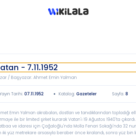
atan - 7.11.1952
zar / Başyazar
:
Ahmet Emin Yalman
Yayın Tarihi
:
07.11.1952
Katalog
:
Gazeteler
Sayfa:
8
met Emin Yalman akrabaları, dostları ve tanıdıklarından topladığı elli 
rmaye ile bir limited şirket kurarak Vatan'ı 19 Ağustos 1940'ta çıkard
tbaa ve idaresi için Çağaloğlu'nda Molla Fenari Sokağı'nda 32 numa
n iki yüz metrekare arsasıyla beraber önce kiralandı, sonra yüz bin l