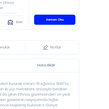
an Ethnos
et
şriyatında
çesi: Vatan
Hemen Oku
Bildir
a Batı
de
mokrasi talebi
azıları hem
atma
onular
Notlar
ında Berraklığa
iklik
yazı dizisiydi.
Hata Bildir
rini yerine
elerini
 duyanlar için
kısım
şirket kurarak Vatan'ı 19 Ağustos 1940'ta
ayacak bir
bin iki yüz metrekare arsasıyla beraber
et faydalıdır."
ina'da çıkan Ethnos gazetesinden on yedi
 cezasına
arın gazetenin neşriyatında hiçbir
Chaplin’in
r önce başlamış bulunan II. Dünya