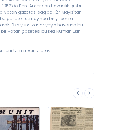
yrıca renkli
du. 1952'de Pan-American havacılık grubu
le Universal
ı da Vatan gazetesi sağladı. 27 Mayıs'tan
 ilk defa
at bu gazete tutmayınca bir yıl sonra
rılıkları artan
arak 1975 yılına kadar yayın hayatına bu
t bu gazete
yeni bir Vatan gazetesi bu kez Numan Esin
1962'den
 yayın
6 yılı
okümanı tam metin olarak
man Esin