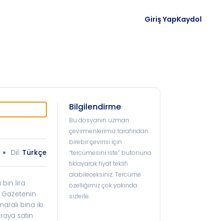
Giriş Yap
Kaydol
Bilgilendirme
Bu dosyanın uzman
çevirmenlerimiz tarafından
birebir çevirisi için
Dil:
Türkçe
“tercümesini iste” butonuna
tıklayarak fiyat teklifi
alabileceksiniz. Tercüme
bin lira
özelliğimiz çok yakında
ı. Gazetenin
sizlerle.
ralı bina iki
iraya satın