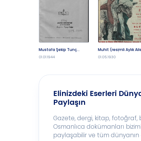
Mustafa Şekip Tunç
Muhit (resimli Aylık Ail
jübilesi
Mecmuası) 1930 C.. S.
01.01.1944
01.05.1930
21,23-24 Sayı 19 (1961 
2)
Elinizdeki Eserleri Dünya
Paylaşın
Gazete, dergi, kitap, fotoğraf,
Osmanlıca dokümanları bizim
paylaşabilir ve tüm dünyanın 