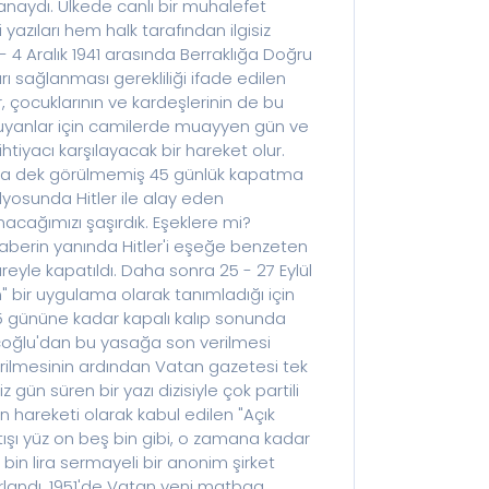
ayımladı. Bu
anaydı. Ülkede canlı bir muhalefet
zı şaşırdık.
azıları hem halk tarafından ilgisiz
haplin'i haber
 4 Aralık 1941 arasında Berraklığa Doğru
bir karikatüre
rı sağlanması gerekliliği ifade edilen
fa, bu kez 60
er, çocuklarının ve kardeşlerinin de bu
Emin Yalman'ın
 duyanlar için camilerde muayyen gün ve
ir uygulama
ihtiyacı karşılayacak bir hareket olur.
rarı verildi.
amana dek görülmemiş 45 günlük kapatma
p sonunda
dyosunda Hitler ile alay eden
le beraber
acağımızı şaşırdık. Eşeklere mi?
leplerine
haberin yanında Hitler'i eşeğe benzeten
 Meclise
reyle kapatıldı. Daha sonra 25 - 27 Eylül
şı muhalefetin
" bir uygulama olarak tanımladığı için
n bir yazı
945 gününe kadar kapalı kalıp sonunda
uad
acoğlu'dan bu yasağa son verilmesi
l edilen "Açık
erilmesinin ardından Vatan gazetesi tek
tı. 1946'dan
n süren bir yazı dizisiyle çok partili
de görülmemiş
n hareketi olarak kabul edilen "Açık
k altı yüz bin
ışı yüz on beş bin gibi, o zamana kadar
brikasına 32
 bin lira sermayeli bir anonim şirket
an yeni
arlandı. 1951'de Vatan yeni matbaa