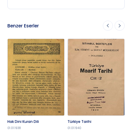
Benzer Eserler
Hak Dini Kuran Dili
Türkiye Tarihi
Ca
ha
01.01.1938
01.01.1940
01