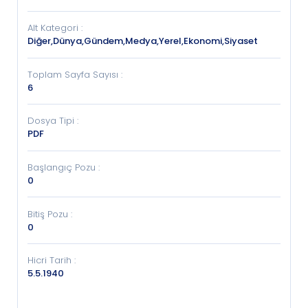
Alt Kategori
:
Diğer,Dünya,Gündem,Medya,Yerel,Ekonomi,Siyaset
Toplam Sayfa Sayısı
:
6
Dosya Tipi
:
PDF
Başlangıç Pozu
:
0
Bitiş Pozu
:
0
Hicri Tarih
:
5.5.1940