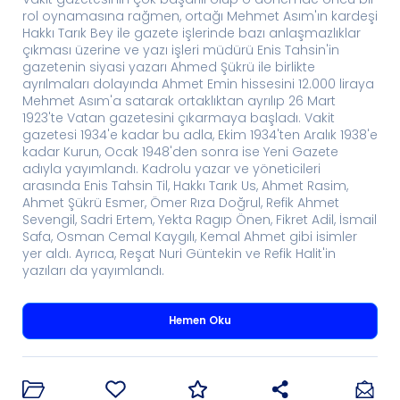
rol oynamasına rağmen, ortağı Mehmet Asım'ın kardeşi
Hakkı Tarık Bey ile gazete işlerinde bazı anlaşmazlıklar
çıkması üzerine ve yazı işleri müdürü Enis Tahsin'in
gazetenin siyasi yazarı Ahmed Şükrü ile birlikte
ayrılmaları dolayında Ahmet Emin hissesini 12.000 liraya
Mehmet Asım'a satarak ortaklıktan ayrılıp 26 Mart
1923'te Vatan gazetesini çıkarmaya başladı. Vakit
gazetesi 1934'e kadar bu adla, Ekim 1934'ten Aralık 1938'e
kadar Kurun, Ocak 1948'den sonra ise Yeni Gazete
adıyla yayımlandı. Kadrolu yazar ve yöneticileri
arasında Enis Tahsin Til, Hakkı Tarık Us, Ahmet Rasim,
Ahmet Şükrü Esmer, Ömer Rıza Doğrul, Refik Ahmet
Sevengil, Sadri Ertem, Yekta Ragıp Önen, Fikret Adil, İsmail
Safa, Osman Cemal Kaygılı, Kemal Ahmet gibi isimler
yer aldı. Ayrıca, Reşat Nuri Güntekin ve Refik Halit'in
yazıları da yayımlandı.
Hemen Oku