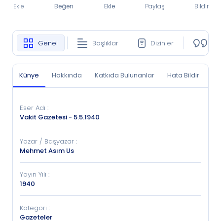
Ekle
Beğen
Ekle
Paylaş
Bildir
Genel
Başlıklar
Dizinler
Ko
Künye
Hakkında
Katkıda Bulunanlar
Hata Bildir
Eser Adı
:
Vakit Gazetesi - 5.5.1940
Yazar / Başyazar
:
Mehmet Asım Us
Yayın Yılı
:
1940
Kategori
:
Gazeteler