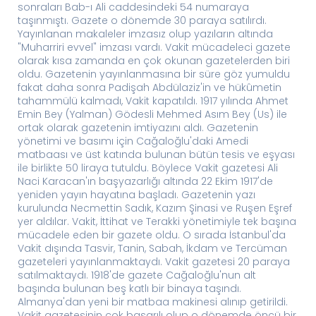
sonraları Bab-ı Ali caddesindeki 54 numaraya
taşınmıştı. Gazete o dönemde 30 paraya satılırdı.
Yayınlanan makaleler imzasız olup yazıların altında
"Muharriri evvel" imzası vardı. Vakit mücadeleci gazete
olarak kısa zamanda en çok okunan gazetelerden biri
oldu. Gazetenin yayınlanmasına bir süre göz yumuldu
fakat daha sonra Padişah Abdülaziz'in ve hükûmetin
tahammülü kalmadı, Vakit kapatıldı. 1917 yılında Ahmet
Emin Bey (Yalman) Gödesli Mehmed Asım Bey (Us) ile
ortak olarak gazetenin imtiyazını aldı. Gazetenin
yönetimi ve basımı için Cağaloğlu'daki Amedi
matbaası ve üst katında bulunan bütün tesis ve eşyası
ile birlikte 50 liraya tutuldu. Böylece Vakit gazetesi Ali
Naci Karacan'ın başyazarlığı altında 22 Ekim 1917'de
yeniden yayın hayatına başladı. Gazetenin yazı
kurulunda Necmettin Sadık, Kazım Şinasi ve Ruşen Eşref
yer aldılar. Vakit, İttihat ve Terakki yönetimiyle tek başına
mücadele eden bir gazete oldu. O sırada İstanbul'da
Vakit dışında Tasvir, Tanin, Sabah, İkdam ve Tercüman
gazeteleri yayınlanmaktaydı. Vakit gazetesi 20 paraya
satılmaktaydı. 1918'de gazete Cağaloğlu'nun alt
başında bulunan beş katlı bir binaya taşındı.
Almanya'dan yeni bir matbaa makinesi alınıp getirildi.
Vakit gazetesinin çok başarılı olup o dönemde öncü bir