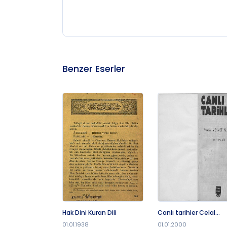
Benzer Eserler
Hak Dini Kuran Dili
Canlı tarihler Celal
Muhtar Özden hatırala
01.01.1938
01.01.2000