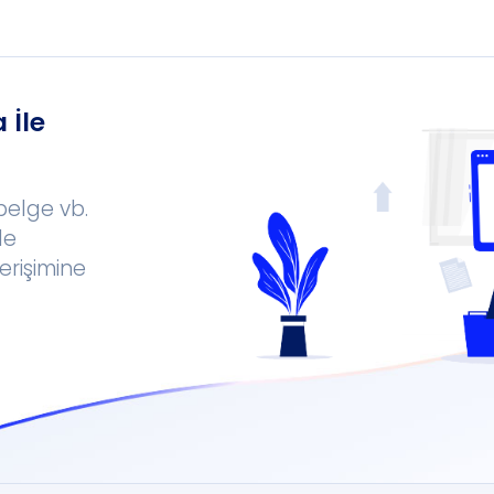
 İle
 belge vb.
le
erişimine