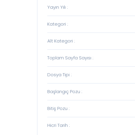
Ye
Yayın Yılı
:
Ha
Se
Ka
Kategori
:
ya
Alt Kategori
:
Toplam Sayfa Sayısı
:
Dosya Tipi
:
Başlangıç Pozu
:
Bitiş Pozu
:
Hicri Tarih
: