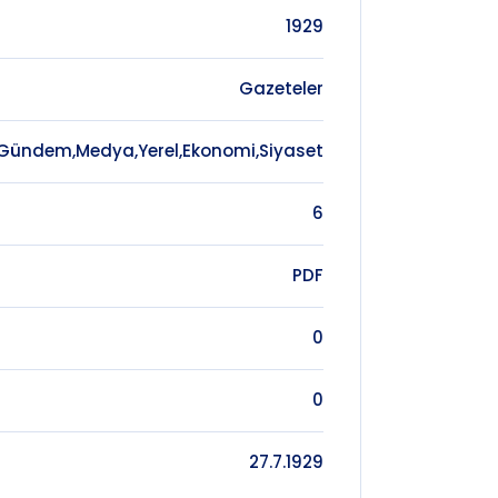
nis Tahsin Til,
1929
fik Ahmet
an Cemal
 Refik Halit'in
Gazeteler
Gündem,Medya,Yerel,Ekonomi,Siyaset
6
PDF
0
0
27.7.1929