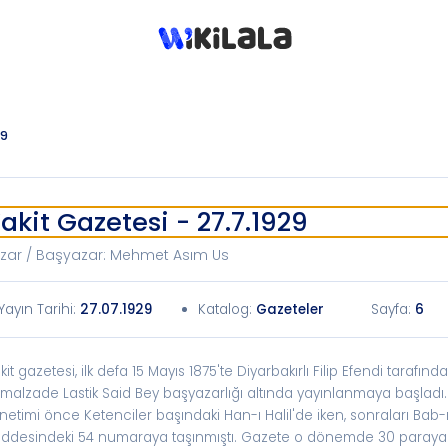
29
akit Gazetesi - 27.7.1929
zar / Başyazar
:
Mehmet Asım Us
Yayın Tarihi
:
27.07.1929
Katalog
:
Gazeteler
Sayfa:
6
kit gazetesi, ilk defa 15 Mayıs 1875'te Diyarbakırlı Filip Efendi tarafın
malzade Lastik Said Bey başyazarlığı altında yayınlanmaya başladı
netimi önce Ketenciler başındaki Han-ı Halil'de iken, sonraları Bab-ı
ddesindeki 54 numaraya taşınmıştı. Gazete o dönemde 30 paraya sa