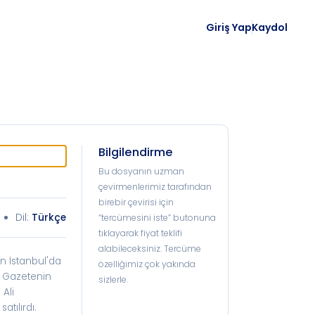
Giriş Yap
Kaydol
Bilgilendirme
Bu dosyanın uzman
çevirmenlerimiz tarafından
birebir çevirisi için
Dil:
Türkçe
“tercümesini iste” butonuna
tıklayarak fiyat teklifi
alabileceksiniz. Tercüme
dan İstanbul'da
özelliğimiz çok yakında
. Gazetenin
sizlerle.
 Ali
tılırdı.