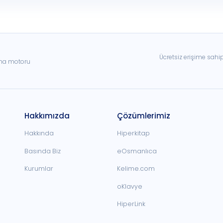
Ücretsiz erişime sahi
ama motoru
Hakkımızda
Çözümlerimiz
Hakkında
Hiperkitap
Basında Biz
eOsmanlıca
Kurumlar
Kelime.com
oKlavye
HiperLink