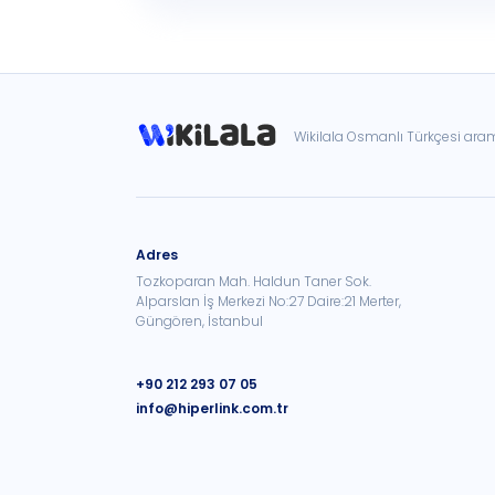
Wikilala Osmanlı Türkçesi ar
Adres
Tozkoparan Mah. Haldun Taner Sok.
Alparslan İş Merkezi No:27 Daire:21 Merter,
Güngören, İstanbul
+90 212 293 07 05
info@hiperlink.com.tr