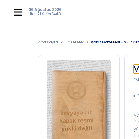
06 Ağustos 2026
Hicri
21 Sefer 1448
Ana sayfa
Gazeteler
Vakit Gazetesi - 27.7.19
V
Ya
Va
Ke
yö
ca