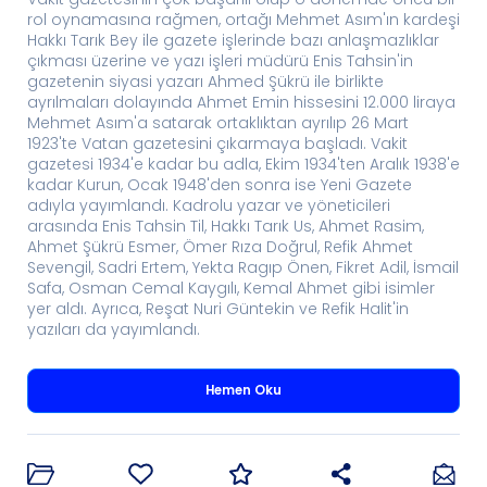
rol oynamasına rağmen, ortağı Mehmet Asım'ın kardeşi
Hakkı Tarık Bey ile gazete işlerinde bazı anlaşmazlıklar
çıkması üzerine ve yazı işleri müdürü Enis Tahsin'in
gazetenin siyasi yazarı Ahmed Şükrü ile birlikte
ayrılmaları dolayında Ahmet Emin hissesini 12.000 liraya
Mehmet Asım'a satarak ortaklıktan ayrılıp 26 Mart
1923'te Vatan gazetesini çıkarmaya başladı. Vakit
gazetesi 1934'e kadar bu adla, Ekim 1934'ten Aralık 1938'e
kadar Kurun, Ocak 1948'den sonra ise Yeni Gazete
adıyla yayımlandı. Kadrolu yazar ve yöneticileri
arasında Enis Tahsin Til, Hakkı Tarık Us, Ahmet Rasim,
Ahmet Şükrü Esmer, Ömer Rıza Doğrul, Refik Ahmet
Sevengil, Sadri Ertem, Yekta Ragıp Önen, Fikret Adil, İsmail
Safa, Osman Cemal Kaygılı, Kemal Ahmet gibi isimler
yer aldı. Ayrıca, Reşat Nuri Güntekin ve Refik Halit'in
yazıları da yayımlandı.
Hemen Oku