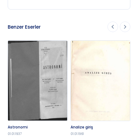
Benzer Eserler
Astronomi
Analize giriş
Me
ba
01.01.1937
01.01.1961
01.