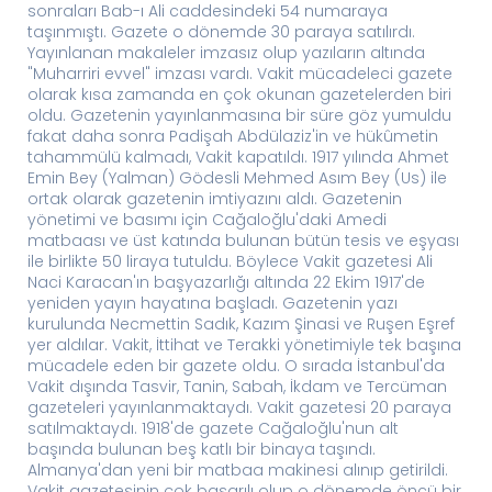
sonraları Bab-ı Ali caddesindeki 54 numaraya
taşınmıştı. Gazete o dönemde 30 paraya satılırdı.
Yayınlanan makaleler imzasız olup yazıların altında
"Muharriri evvel" imzası vardı. Vakit mücadeleci gazete
olarak kısa zamanda en çok okunan gazetelerden biri
oldu. Gazetenin yayınlanmasına bir süre göz yumuldu
fakat daha sonra Padişah Abdülaziz'in ve hükûmetin
tahammülü kalmadı, Vakit kapatıldı. 1917 yılında Ahmet
Emin Bey (Yalman) Gödesli Mehmed Asım Bey (Us) ile
ortak olarak gazetenin imtiyazını aldı. Gazetenin
yönetimi ve basımı için Cağaloğlu'daki Amedi
matbaası ve üst katında bulunan bütün tesis ve eşyası
ile birlikte 50 liraya tutuldu. Böylece Vakit gazetesi Ali
Naci Karacan'ın başyazarlığı altında 22 Ekim 1917'de
yeniden yayın hayatına başladı. Gazetenin yazı
kurulunda Necmettin Sadık, Kazım Şinasi ve Ruşen Eşref
yer aldılar. Vakit, İttihat ve Terakki yönetimiyle tek başına
mücadele eden bir gazete oldu. O sırada İstanbul'da
Vakit dışında Tasvir, Tanin, Sabah, İkdam ve Tercüman
gazeteleri yayınlanmaktaydı. Vakit gazetesi 20 paraya
satılmaktaydı. 1918'de gazete Cağaloğlu'nun alt
başında bulunan beş katlı bir binaya taşındı.
Almanya'dan yeni bir matbaa makinesi alınıp getirildi.
Vakit gazetesinin çok başarılı olup o dönemde öncü bir