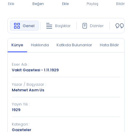
Ekle
Beğen
Ekle
Paylaş
Bildir
Genel
Başlıklar
Dizinler
Ko
Künye
Hakkında
Katkıda Bulunanlar
Hata Bildir
Eser Adı
:
Vakit Gazetesi - 1.11.1929
Yazar / Başyazar
:
Mehmet Asım Us
Yayın Yılı
:
1929
Kategori
:
Gazeteler