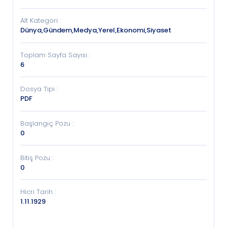
Alt Kategori
:
Dünya,Gündem,Medya,Yerel,Ekonomi,Siyaset
Toplam Sayfa Sayısı
:
6
Dosya Tipi
:
PDF
Başlangıç Pozu
:
0
Bitiş Pozu
:
0
Hicri Tarih
:
1.11.1929