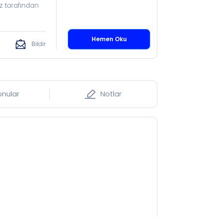
z tarafından
Hemen Oku
Bildir
onular
Notlar