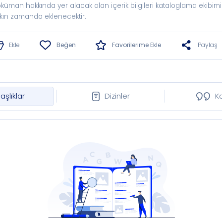
küman hakkında yer alacak olan içerik bilgileri kataloglama ekibimi
kın zamanda eklenecektir.
Ekle
Beğen
Favorilerime Ekle
Paylaş
aşlıklar
Dizinler
K