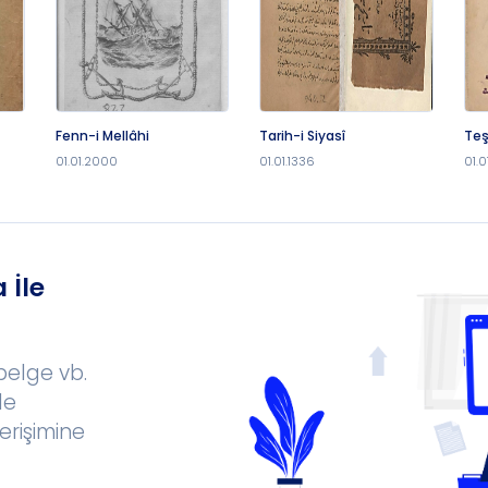
Fenn-i Mellâhi
Tarih-i Siyasî
Teş
01.01.2000
01.01.1336
01.0
 İle
 belge vb.
le
erişimine