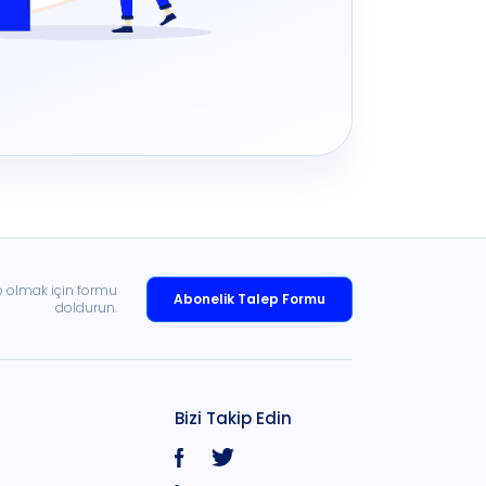
p olmak için formu
Abonelik Talep Formu
doldurun.
Bizi Takip Edin