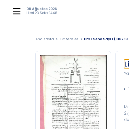
08 Ağustos 2026
Hicri
23 Sefer 1448
Ana sayfa
Gazeteler
Lim 1.Sene Sayı 1 (1967 S
L
Ya
Me
27
do