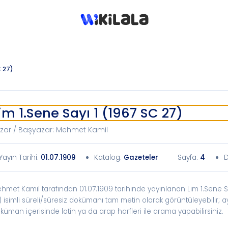
C 27)
im 1.Sene Sayı 1 (1967 SC 27)
zar / Başyazar
:
Mehmet Kamil
Yayın Tarihi
:
01.07.1909
Katalog
:
Gazeteler
Sayfa:
4
D
hmet Kamil tarafından 01.07.1909 tarihinde yayınlanan Lim 1.Sene S
) isimli süreli/süresiz dokümanı tam metin olarak görüntüleyebilir; a
küman içerisinde latin ya da arap harfleri ile arama yapabilirsiniz.