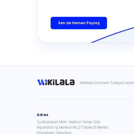
Sen de Hemen Paylaş
Wikilala Osmanlı Türkçesi ar
Adres
Tozkoparan Mah. Haldun Taner Sok.
Alparslan İş Merkezi No:27 Daire:21 Merter,
Güngören, İstanbul