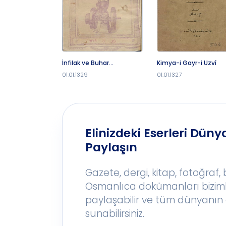
İnfilak ve Buhar
Kimya-i Gayr-i Uzvî
Muharrikleri
01.01.1329
01.01.1327
Elinizdeki Eserleri Dünya
Paylaşın
Gazete, dergi, kitap, fotoğraf,
Osmanlıca dokümanları bizim
paylaşabilir ve tüm dünyanın 
sunabilirsiniz.