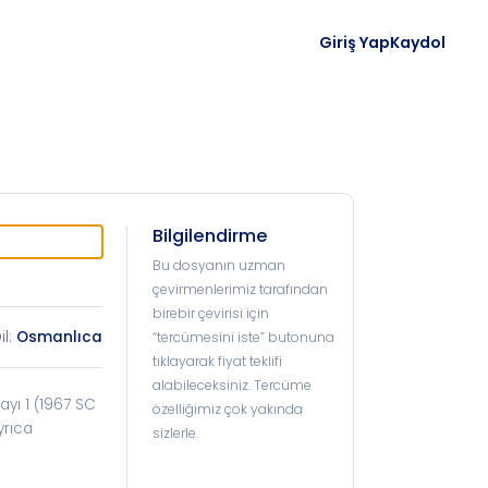
Giriş Yap
Kaydol
Bilgilendirme
Bu dosyanın uzman
çevirmenlerimiz tarafından
birebir çevirisi için
il:
Osmanlıca
“tercümesini iste” butonuna
tıklayarak fiyat teklifi
alabileceksiniz. Tercüme
ayı 1 (1967 SC
özelliğimiz çok yakında
yrıca
sizlerle.