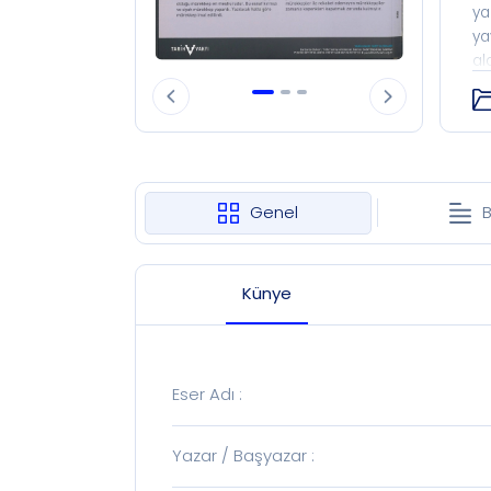
ya
ya
al
ve
Hi
dö
al
ki
me
Genel
B
19
me
Künye
Eser Adı
:
Yazar / Başyazar
: