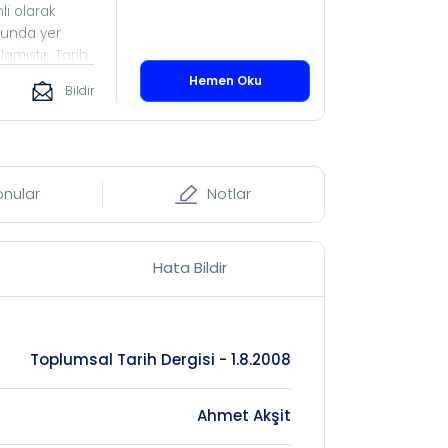
li olarak
ulunda yer
amıştır. Tarih
l Tarih,
Hemen Oku
Bildir
a olduğu
fı çatısı
umlara sahip
lere eşit
ği neticesinde,
onular
Notlar
ir ve tam
Hata Bildir
Toplumsal Tarih Dergisi - 1.8.2008
Ahmet Akşit