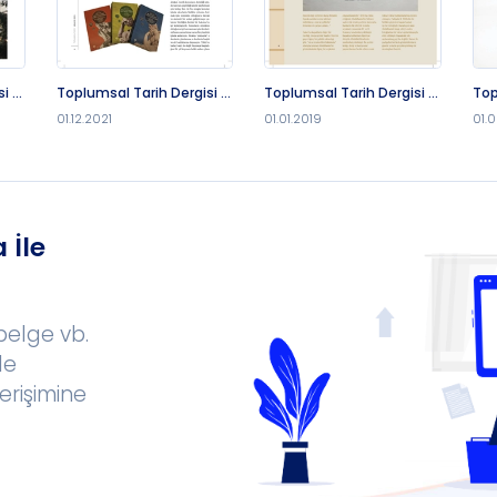
i -
Toplumsal Tarih Dergisi -
Toplumsal Tarih Dergisi -
Top
1.12.2021
1.1.2019
1.2
01.12.2021
01.01.2019
01.
 İle
 belge vb.
le
erişimine