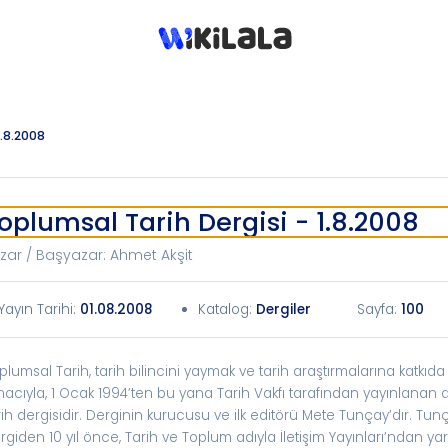
1.8.2008
oplumsal Tarih Dergisi - 1.8.2008
zar / Başyazar
:
Ahmet Akşit
Yayın Tarihi
:
01.08.2008
Katalog
:
Dergiler
Sayfa:
100
plumsal Tarih, tarih bilincini yaymak ve tarih araştırmalarına katkı
acıyla, 1 Ocak 1994’ten bu yana Tarih Vakfı tarafından yayınlanan a
rih dergisidir. Derginin kurucusu ve ilk editörü Mete Tunçay’dır. Tun
rgiden 10 yıl önce, Tarih ve Toplum adıyla İletişim Yayınları’ndan ya