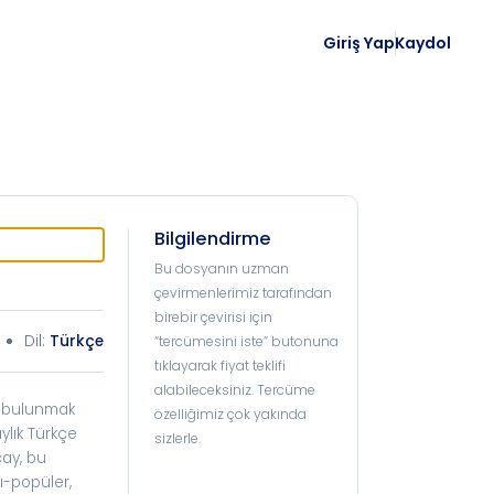
Giriş Yap
Kaydol
Bilgilendirme
Bu dosyanın uzman
çevirmenlerimiz tarafından
birebir çevirisi için
Dil:
Türkçe
“tercümesini iste” butonuna
tıklayarak fiyat teklifi
alabileceksiniz. Tercüme
da bulunmak
özelliğimiz çok yakında
ylık Türkçe
sizlerle.
çay, bu
rı-popüler,