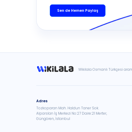
Sen de Hemen Paylaş
Wikilala Osmanlı Türkçesi ar
Adres
Tozkoparan Mah. Haldun Taner Sok.
Alparslan İş Merkezi No:27 Daire:21 Merter,
Güngören, İstanbul