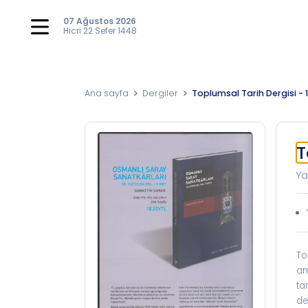
07 Ağustos 2026
Hicri
22 Sefer 1448
Ana sayfa
Dergiler
Toplumsal Tarih Dergisi - 
T
Ya
To
am
ta
de