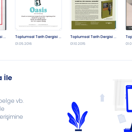
i -
Toplumsal Tarih Dergisi -
Toplumsal Tarih Dergisi -
Top
1.5.2016
1.10.2015
1.7
01.05.2016
01.10.2015
01.
 İle
 belge vb.
le
erişimine