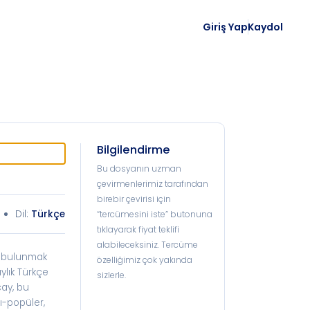
Giriş Yap
Kaydol
Bilgilendirme
Bu dosyanın uzman
çevirmenlerimiz tarafından
birebir çevirisi için
Dil:
Türkçe
“tercümesini iste” butonuna
tıklayarak fiyat teklifi
alabileceksiniz. Tercüme
da bulunmak
özelliğimiz çok yakında
ylık Türkçe
sizlerle.
çay, bu
rı-popüler,