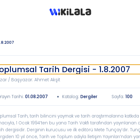
1.8.2007
oplumsal Tarih Dergisi - 1.8.2007
zar / Başyazar
:
Ahmet Akşit
Yayın Tarihi
:
01.08.2007
Katalog
:
Dergiler
Sayfa:
100
plumsal Tarih, tarih bilincini yaymak ve tarih araştırmalarına katkı
acıyla, 1 Ocak 1994’ten bu yana Tarih Vakfı tarafından yayınlanan a
rih dergisidir. Derginin kurucusu ve ilk editörü Mete Tunçay’dır. Tun
rgiden 10 yıl önce, Tarih ve Toplum adıyla İletişim Yayınları’ndan ya