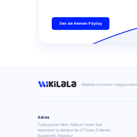
Sen de Hemen Paylaş
Wikilala Osmanlı Türkçesi ar
Adres
Tozkoparan Mah. Haldun Taner Sok.
Alparslan İş Merkezi No:27 Daire:21 Merter,
Güngören, İstanbul