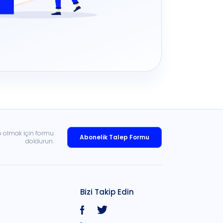
p olmak için formu
Abonelik Talep Formu
doldurun.
Bizi Takip Edin