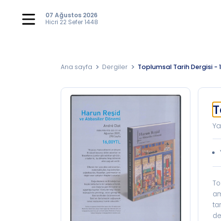
07 Ağustos 2026
Hicri
22 Sefer 1448
Ana sayfa
Dergiler
Toplumsal Tarih Dergisi - 
T
Ya
To
am
ta
de