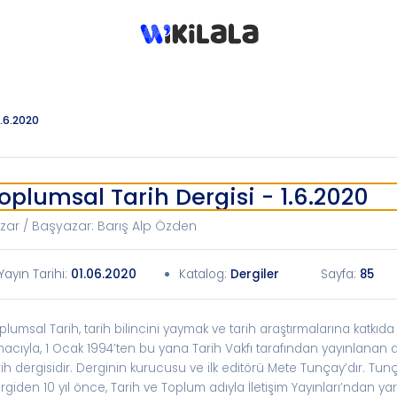
1.6.2020
oplumsal Tarih Dergisi - 1.6.2020
zar / Başyazar
:
Barış Alp Özden
Yayın Tarihi
:
01.06.2020
Katalog
:
Dergiler
Sayfa:
85
plumsal Tarih, tarih bilincini yaymak ve tarih araştırmalarına katkı
acıyla, 1 Ocak 1994’ten bu yana Tarih Vakfı tarafından yayınlanan a
rih dergisidir. Derginin kurucusu ve ilk editörü Mete Tunçay’dır. Tun
rgiden 10 yıl önce, Tarih ve Toplum adıyla İletişim Yayınları’ndan ya