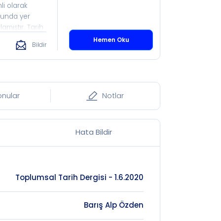
li olarak
ulunda yer
amıştır. Tarih
l Tarih,
Hemen Oku
Bildir
a olduğu
fı çatısı
umlara sahip
lere eşit
ği neticesinde,
onular
Notlar
ir ve tam
Hata Bildir
Toplumsal Tarih Dergisi - 1.6.2020
Barış Alp Özden