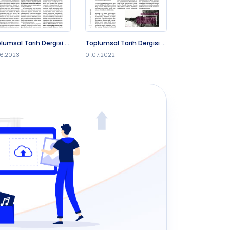
lumsal Tarih Dergisi -
Toplumsal Tarih Dergisi -
Toplumsal Tarih
.2023
1.7.2022
1.12.2019
06.2023
01.07.2022
01.12.2019