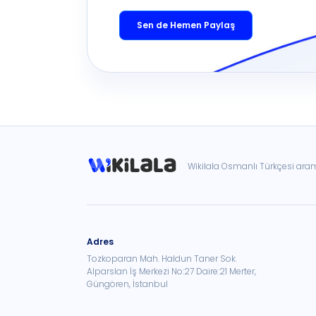
Sen de Hemen Paylaş
Wikilala Osmanlı Türkçesi ar
Adres
Tozkoparan Mah. Haldun Taner Sok.
Alparslan İş Merkezi No:27 Daire:21 Merter,
Güngören, İstanbul