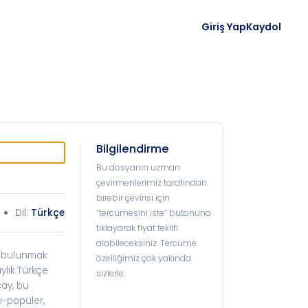
Giriş Yap
Kaydol
Bilgilendirme
Bu dosyanın uzman
çevirmenlerimiz tarafından
birebir çevirisi için
Dil:
Türkçe
“tercümesini iste” butonuna
tıklayarak fiyat teklifi
alabileceksiniz. Tercüme
da bulunmak
özelliğimiz çok yakında
ylık Türkçe
sizlerle.
çay, bu
rı-popüler,