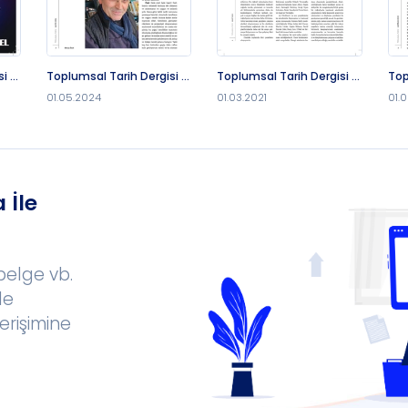
i -
Toplumsal Tarih Dergisi -
Toplumsal Tarih Dergisi -
Top
1.5.2024
1.3.2021
1.6
01.05.2024
01.03.2021
01.
 İle
 belge vb.
le
erişimine