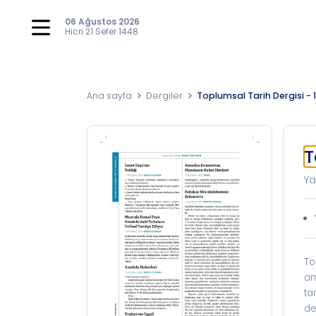
06 Ağustos 2026
Hicri
21 Sefer 1448
Ana sayfa
Dergiler
Toplumsal Tarih Dergisi - 
T
Ya
To
am
ta
de