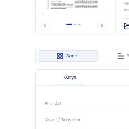
ya
ya
al
ve
Hi
dö
al
ki
me
Genel
B
19
me
Künye
Eser Adı
:
Yazar / Başyazar
: