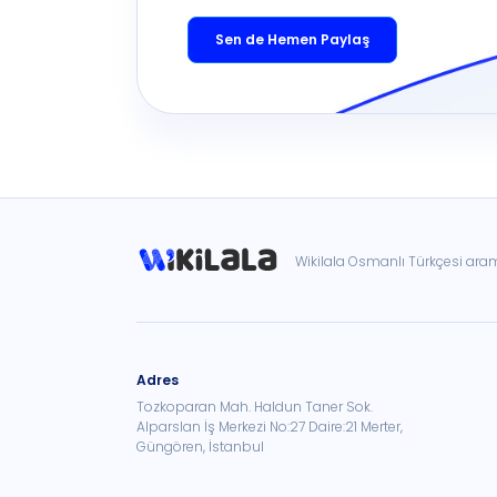
Sen de Hemen Paylaş
Wikilala Osmanlı Türkçesi ar
Adres
Tozkoparan Mah. Haldun Taner Sok.
Alparslan İş Merkezi No:27 Daire:21 Merter,
Güngören, İstanbul