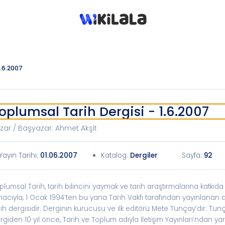
1.6.2007
oplumsal Tarih Dergisi - 1.6.2007
zar / Başyazar
:
Ahmet Akşit
Yayın Tarihi
:
01.06.2007
Katalog
:
Dergiler
Sayfa:
92
plumsal Tarih, tarih bilincini yaymak ve tarih araştırmalarına katkı
acıyla, 1 Ocak 1994’ten bu yana Tarih Vakfı tarafından yayınlanan a
rih dergisidir. Derginin kurucusu ve ilk editörü Mete Tunçay’dır. Tun
rgiden 10 yıl önce, Tarih ve Toplum adıyla İletişim Yayınları’ndan ya