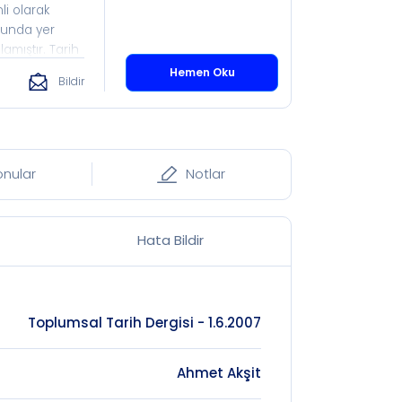
li olarak
ulunda yer
amıştır. Tarih
l Tarih,
Hemen Oku
Bildir
a olduğu
fı çatısı
umlara sahip
lere eşit
ği neticesinde,
onular
Notlar
ir ve tam
Hata Bildir
Toplumsal Tarih Dergisi - 1.6.2007
Ahmet Akşit