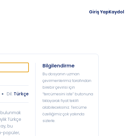
Giriş Yap
Kaydol
Bilgilendirme
Bu dosyanın uzman
çevirmenlerimiz tarafından
birebir çevirisi için
Dil:
Türkçe
“tercümesini iste” butonuna
tıklayarak fiyat teklifi
alabileceksiniz. Tercüme
da bulunmak
özelliğimiz çok yakında
ylık Türkçe
sizlerle.
çay, bu
rı-popüler,