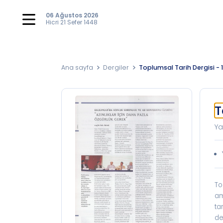
06 Ağustos 2026
Hicri
21 Sefer 1448
Ana sayfa
Dergiler
Toplumsal Tarih Dergisi - 
T
Ya
To
am
ta
de