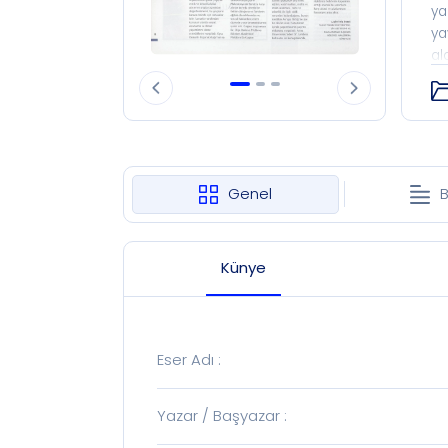
ya
ya
al
ve
Hi
dö
al
ki
me
Genel
B
19
me
Künye
Eser Adı
:
Yazar / Başyazar
: