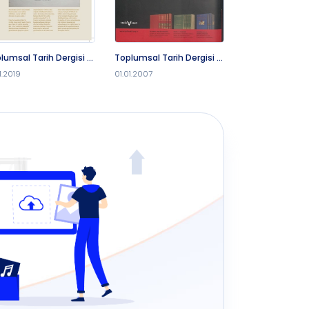
lumsal Tarih Dergisi -
Toplumsal Tarih Dergisi -
Toplumsal Tarih
2019
1.1.2007
1.5.2023
1.2019
01.01.2007
01.05.2023