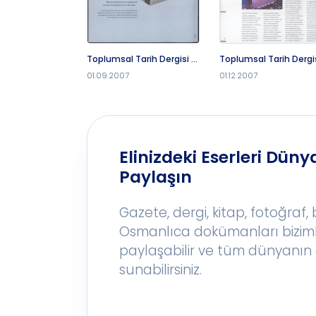
Toplumsal Tarih Dergisi -
Toplumsal Tarih Dergis
1.9.2007
1.12.2007
01.09.2007
01.12.2007
Elinizdeki Eserleri Dünya
Paylaşın
Gazete, dergi, kitap, fotoğraf,
Osmanlıca dokümanları bizim
paylaşabilir ve tüm dünyanın 
sunabilirsiniz.