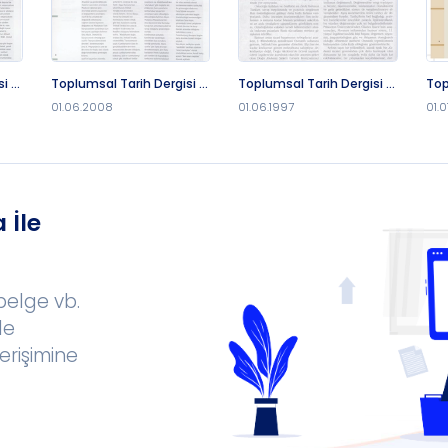
i -
Toplumsal Tarih Dergisi -
Toplumsal Tarih Dergisi -
Top
1.6.2008
1.6.1997
1.1.
01.06.2008
01.06.1997
01.0
 İle
 belge vb.
le
erişimine