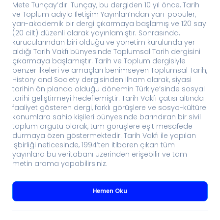
Mete Tunçay’dır. Tunçay, bu dergiden 10 yıl önce, Tarih
ve Toplum adıyla İletişim Yayınları’ndan yarı-popüler,
yarı-akademik bir dergi çıkarmaya başlamış ve 120 sayı
(20 cilt) düzenli olarak yayınlamıştır. Sonrasında,
kurucularından biri olduğu ve yönetim kurulunda yer
aldığı Tarih Vakfı bünyesinde Toplumsal Tarih dergisini
çıkarmaya başlamıştır. Tarih ve Toplum dergisiyle
benzer ilkeleri ve amaçları benimseyen Toplumsal Tarih,
History and Society dergisinden ilham alarak, siyasi
tarihin ön planda olduğu dönemin Türkiye’sinde sosyal
tarihi geliştirmeyi hedeflemiştir. Tarih Vakfı çatısı altında
faaliyet gösteren dergi, farklı görüşlere ve sosyo-kültürel
konumlara sahip kişileri bünyesinde barındıran bir sivil
toplum örgütü olarak, tüm görüşlere eşit mesafede
durmaya özen göstermektedir. Tarih Vakfı ile yapılan
işbirliği neticesinde, 1994’ten itibaren çıkan tüm
yayınlara bu veritabanı üzerinden erişebilir ve tam
metin arama yapabilirsiniz.
Hemen Oku