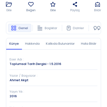
Ekle
Beğen
Ekle
Paylaş
Bildir
Genel
Başlıklar
Dizinler
Ko
Künye
Hakkında
Katkıda Bulunanlar
Hata Bildir
Eser Adı
:
Toplumsal Tarih Dergisi - 1.5.2016
Yazar / Başyazar
:
Ahmet Akşit
Yayın Yılı
:
2016