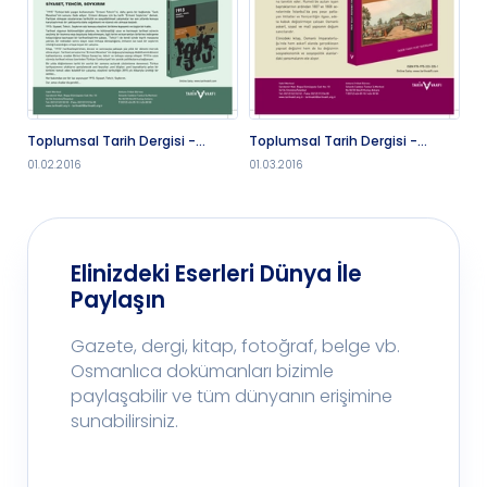
Toplumsal Tarih Dergisi -
Toplumsal Tarih Dergisi -
To
1.2.2016
1.3.2016
1.
01.02.2016
01.03.2016
01.
Elinizdeki Eserleri Dünya İle
Paylaşın
Gazete, dergi, kitap, fotoğraf, belge vb.
Osmanlıca dokümanları bizimle
paylaşabilir ve tüm dünyanın erişimine
sunabilirsiniz.