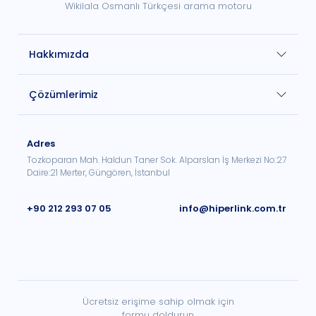
Wikilala Osmanlı Türkçesi arama motoru
Hakkımızda
Çözümlerimiz
Adres
Tozkoparan Mah. Haldun Taner Sok. Alparslan İş Merkezi No:27
Daire:21 Merter, Güngören, İstanbul
+90 212 293 07 05
info@hiperlink.com.tr
Ücretsiz erişime sahip olmak için
formu doldurun