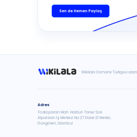
Sen de Hemen Paylaş
Wikilala Osmanlı Türkçesi ar
Adres
Tozkoparan Mah. Haldun Taner Sok.
Alparslan İş Merkezi No:27 Daire:21 Merter,
Güngören, İstanbul