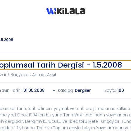
1.5.2008
oplumsal Tarih Dergisi - 1.5.2008
zar / Başyazar
:
Ahmet Akşit
Yayın Tarihi
:
01.05.2008
Katalog
:
Dergiler
Sayfa:
100
plumsal Tarih, tarih bilincini yaymak ve tarih araştırmalarına katkı
acıyla, 1 Ocak 1994’ten bu yana Tarih Vakfı tarafından yayınlanan a
rih dergisidir. Derginin kurucusu ve ilk editörü Mete Tunçay’dır. Tun
rgiden 10 yıl önce, Tarih ve Toplum adıyla İletişim Yayınları’ndan ya