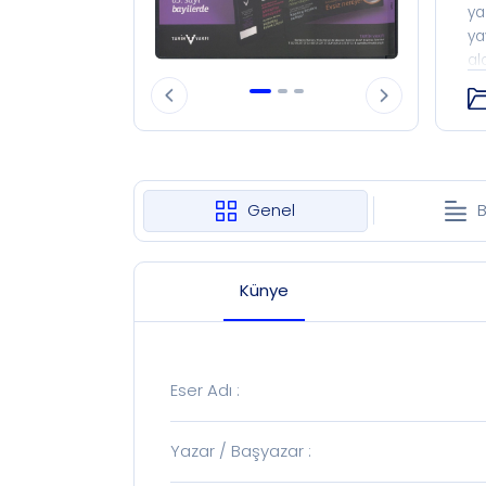
ya
ya
al
ve
Hi
dö
al
ki
me
Genel
B
19
me
Künye
Eser Adı
:
Yazar / Başyazar
: