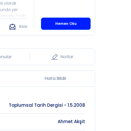
li olarak
ulunda yer
amıştır. Tarih
l Tarih,
Hemen Oku
Bildir
a olduğu
fı çatısı
umlara sahip
lere eşit
ği neticesinde,
onular
Notlar
ir ve tam
Hata Bildir
Toplumsal Tarih Dergisi - 1.5.2008
Ahmet Akşit