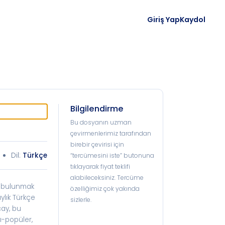
Giriş Yap
Kaydol
Bilgilendirme
Bu dosyanın uzman
çevirmenlerimiz tarafından
birebir çevirisi için
Dil:
Türkçe
“tercümesini iste” butonuna
tıklayarak fiyat teklifi
alabileceksiniz. Tercüme
da bulunmak
özelliğimiz çok yakında
ylık Türkçe
sizlerle.
çay, bu
rı-popüler,