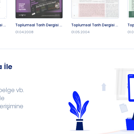
i -
Toplumsal Tarih Dergisi -
Toplumsal Tarih Dergisi -
Top
1.4.2008
1.5.2004
1.2.
01.04.2008
01.05.2004
01.
 İle
 belge vb.
le
erişimine