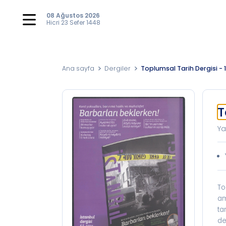
08 Ağustos 2026
Hicri
23 Sefer 1448
Ana sayfa
Dergiler
Toplumsal Tarih Dergisi - 
T
Ya
To
am
ta
de