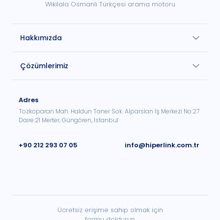
Wikilala Osmanlı Türkçesi arama motoru
Hakkımızda
Çözümlerimiz
Adres
Tozkoparan Mah. Haldun Taner Sok. Alparslan İş Merkezi No:27
Daire:21 Merter, Güngören, İstanbul
+90 212 293 07 05
info@hiperlink.com.tr
Ücretsiz erişime sahip olmak için
formu doldurun