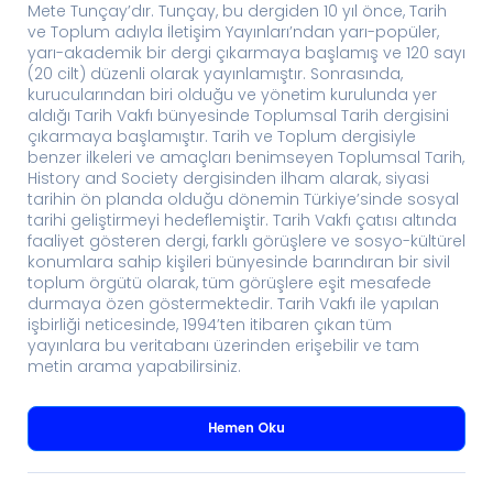
Mete Tunçay’dır. Tunçay, bu dergiden 10 yıl önce, Tarih
ve Toplum adıyla İletişim Yayınları’ndan yarı-popüler,
yarı-akademik bir dergi çıkarmaya başlamış ve 120 sayı
(20 cilt) düzenli olarak yayınlamıştır. Sonrasında,
kurucularından biri olduğu ve yönetim kurulunda yer
aldığı Tarih Vakfı bünyesinde Toplumsal Tarih dergisini
çıkarmaya başlamıştır. Tarih ve Toplum dergisiyle
benzer ilkeleri ve amaçları benimseyen Toplumsal Tarih,
History and Society dergisinden ilham alarak, siyasi
tarihin ön planda olduğu dönemin Türkiye’sinde sosyal
tarihi geliştirmeyi hedeflemiştir. Tarih Vakfı çatısı altında
faaliyet gösteren dergi, farklı görüşlere ve sosyo-kültürel
konumlara sahip kişileri bünyesinde barındıran bir sivil
toplum örgütü olarak, tüm görüşlere eşit mesafede
durmaya özen göstermektedir. Tarih Vakfı ile yapılan
işbirliği neticesinde, 1994’ten itibaren çıkan tüm
yayınlara bu veritabanı üzerinden erişebilir ve tam
metin arama yapabilirsiniz.
Hemen Oku