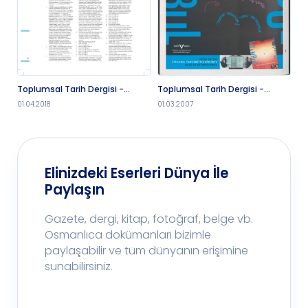
Toplumsal Tarih Dergisi -
Toplumsal Tarih Dergisi -
To
1.4.2018
1.3.2007
1.1
01.04.2018
01.03.2007
01.
Elinizdeki Eserleri Dünya İle
Paylaşın
Gazete, dergi, kitap, fotoğraf, belge vb.
Osmanlıca dokümanları bizimle
paylaşabilir ve tüm dünyanın erişimine
sunabilirsiniz.