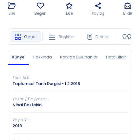
Ekle
Beğen
Ekle
Paylaş
Bildir
Genel
Başlıklar
Dizinler
Ko
Künye
Hakkında
Katkıda Bulunanlar
Hata Bildir
Eser Adı
:
Toplumsal Tarih Dergisi - 1.2.2018
Yazar / Başyazar
:
Nihal Boztekin
Yayın Yılı
:
2018