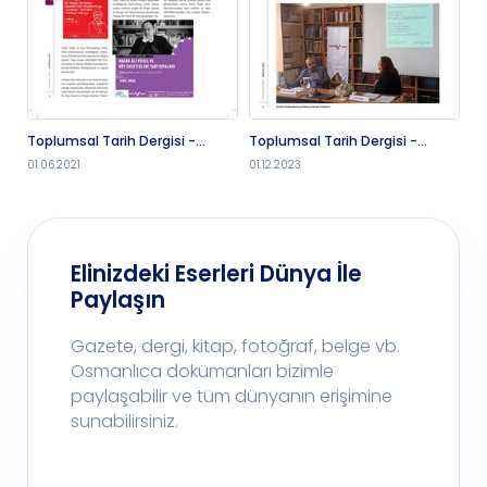
Toplumsal Tarih Dergisi -
Toplumsal Tarih Dergisi -
To
1.6.2021
1.12.2023
1.
01.06.2021
01.12.2023
01.
Elinizdeki Eserleri Dünya İle
Paylaşın
Gazete, dergi, kitap, fotoğraf, belge vb.
Osmanlıca dokümanları bizimle
paylaşabilir ve tüm dünyanın erişimine
sunabilirsiniz.