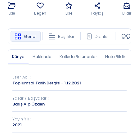
Ekle
Beğen
Ekle
Paylaş
Bildir
Genel
Başlıklar
Dizinler
Ko
Künye
Hakkında
Katkıda Bulunanlar
Hata Bildir
Eser Adı
:
Toplumsal Tarih Dergisi - 1.12.2021
Yazar / Başyazar
:
Barış Alp Özden
Yayın Yılı
:
2021