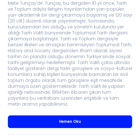
Mete Tunçay’dır. Tunçay, bu dergiden 10 yıl önce, Tarih
ve Toplum adıyla İletişim Yayınları’ndan yarı-popüler,
yarı-akademik bir dergi çıkarmaya başlamış ve 120 sayı
(20 cilt) düzenli olarak yayınlamıştır. Sonrasında,
kurucularından biri olduğu ve yönetim kurulunda yer
aldığı Tarih Vakfı bünyesinde Toplumsal Tarih dergisini
çıkarmaya başlamıştır. Tarih ve Toplum dergisiyle
benzer ilkeleri ve amaçları benimseyen Toplumsal Tarih,
History and Society dergisinden ilham alarak, siyasi
tarihin ön planda olduğu dönemin Türkiye’sinde sosyal
tarihi geliştirmeyi hedeflemiştir. Tarih Vakfı çatısı altında
faaliyet gösteren dergi, farklı görüşlere ve sosyo-kültürel
konumlara sahip kişileri bünyesinde barındıran bir sivil
toplum örgütü olarak, tüm görüşlere eşit mesafede
durmaya özen göstermektedir. Tarih Vakfı ile yapılan
işbirliği neticesinde, 1994’ten itibaren çıkan tüm
yayınlara bu veritabanı üzerinden erişebilir ve tam
metin arama yapabilirsiniz.
Hemen Oku