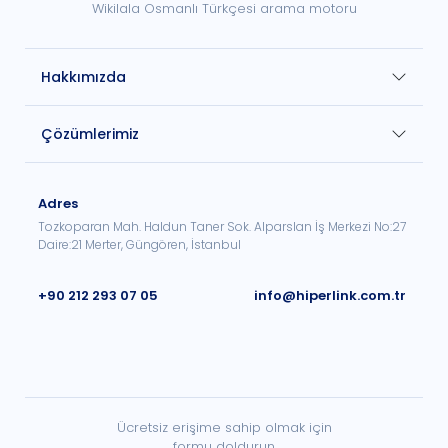
Wikilala Osmanlı Türkçesi arama motoru
Hakkımızda
Çözümlerimiz
Adres
Tozkoparan Mah. Haldun Taner Sok. Alparslan İş Merkezi No:27
Daire:21 Merter, Güngören, İstanbul
+90 212 293 07 05
info@hiperlink.com.tr
Ücretsiz erişime sahip olmak için
formu doldurun