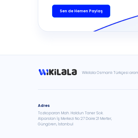
Sen de Hemen Paylaş
Wikilala Osmanlı Türkçesi ar
Adres
Tozkoparan Mah. Haldun Taner Sok.
Alparslan İş Merkezi No:27 Daire:21 Merter,
Güngören, İstanbul