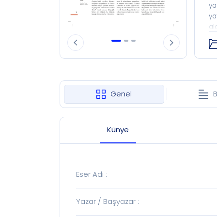
ya
ya
al
ve
Hi
dö
al
ki
me
Genel
B
19
me
Künye
Eser Adı
:
Yazar / Başyazar
: