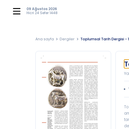
09 Ağustos 2026
Hicri
24 Sefer 1448
Ana sayfa
Dergiler
Toplumsal Tarih Dergisi - 1
T
Ya
To
am
ta
de