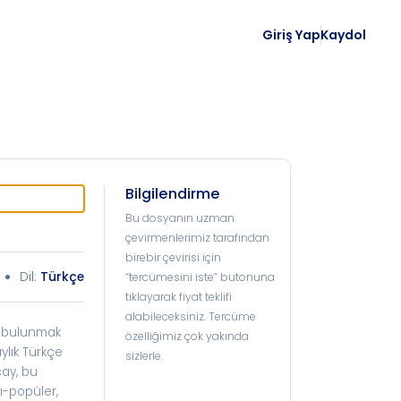
Giriş Yap
Kaydol
Bilgilendirme
Bu dosyanın uzman
çevirmenlerimiz tarafından
birebir çevirisi için
Dil:
Türkçe
“tercümesini iste” butonuna
tıklayarak fiyat teklifi
alabileceksiniz. Tercüme
da bulunmak
özelliğimiz çok yakında
ylık Türkçe
sizlerle.
çay, bu
rı-popüler,