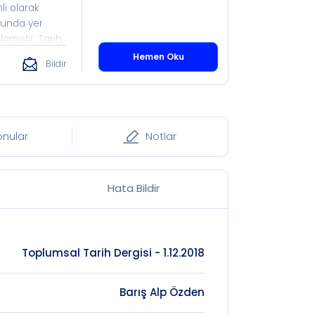
li olarak
ulunda yer
amıştır. Tarih
l Tarih,
Hemen Oku
Bildir
a olduğu
fı çatısı
umlara sahip
lere eşit
ği neticesinde,
onular
Notlar
ir ve tam
Hata Bildir
Toplumsal Tarih Dergisi - 1.12.2018
Barış Alp Özden