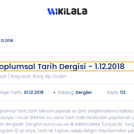
.12.2018
oplumsal Tarih Dergisi - 1.12.2018
zar / Başyazar
:
Barış Alp Özden
Yayın Tarihi
:
01.12.2018
Katalog
:
Dergiler
Sayfa:
112
plumsal Tarih, tarih bilincini yaymak ve tarih araştırmalarına katkı
acıyla, 1 Ocak 1994’ten bu yana Tarih Vakfı tarafından yayınlanan a
rih dergisidir. Derginin kurucusu ve ilk editörü Mete Tunçay’dır. Tun
rgiden 10 yıl önce, Tarih ve Toplum adıyla İletişim Yayınları’ndan ya