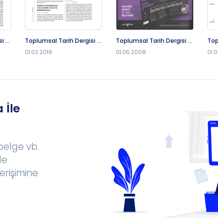
i -
Toplumsal Tarih Dergisi -
Toplumsal Tarih Dergisi -
Top
1.2.2019
1.5.2008
1.4
01.02.2019
01.05.2008
01.0
 İle
 belge vb.
le
erişimine