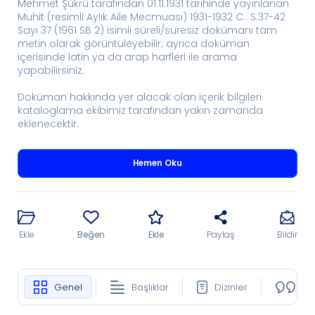
Mehmet Şükrü tarafından 01.11.1931 tarihinde yayınlanan
Muhit (resimli Aylık Aile Mecmuası) 1931-1932 C.. S.37-42
Sayı 37 (1961 SB 2) isimli süreli/süresiz dokümanı tam
metin olarak görüntüleyebilir; ayrıca doküman
içerisinde latin ya da arap harfleri ile arama
yapabilirsiniz.
Doküman hakkında yer alacak olan içerik bilgileri
kataloglama ekibimiz tarafından yakın zamanda
eklenecektir.
Hemen Oku
Ekle
Beğen
Ekle
Paylaş
Bildir
Genel
Başlıklar
Dizinler
Ko