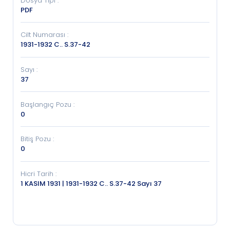
Dosya Tipi
:
PDF
Cilt Numarası
:
1931-1932 C.. S.37-42
Sayı
:
37
Başlangıç Pozu
:
0
Bitiş Pozu
:
0
Hicri Tarih
:
1 KASIM 1931 | 1931-1932 C.. S.37-42 Sayı 37