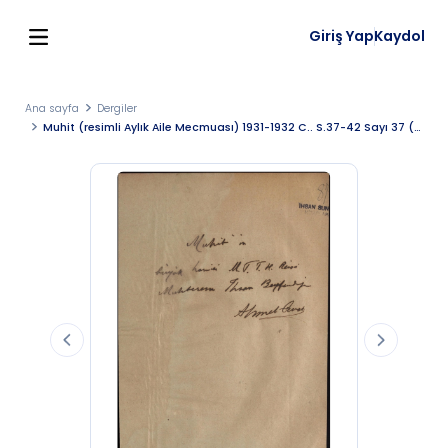
Giriş Yap
Kaydol
Ana sayfa
Dergiler
Muhit (resimli Aylık Aile Mecmuası) 1931-1932 C.. S.37-42 Sayı 37 (1961 SB 2)