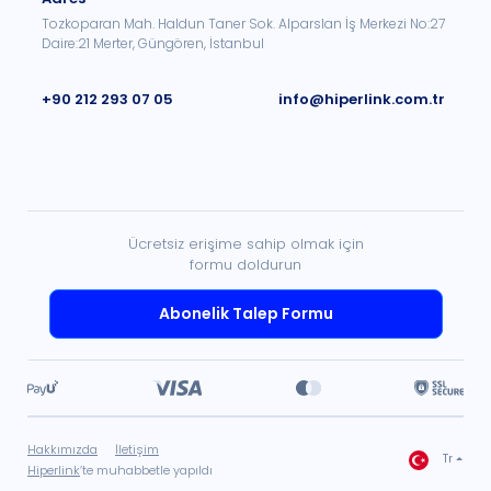
Tozkoparan Mah. Haldun Taner Sok. Alparslan İş Merkezi No:27
Daire:21 Merter, Güngören, İstanbul
+90 212 293 07 05
info@hiperlink.com.tr
Ücretsiz erişime sahip olmak için
formu doldurun
Abonelik Talep Formu
Hakkımızda
İletişim
Tr
Hiperlink
’te muhabbetle yapıldı