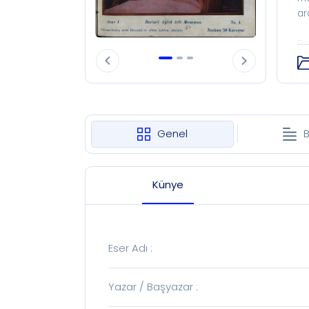
ar
Do
ya
Genel
B
Künye
Eser Adı
:
Yazar / Başyazar
: