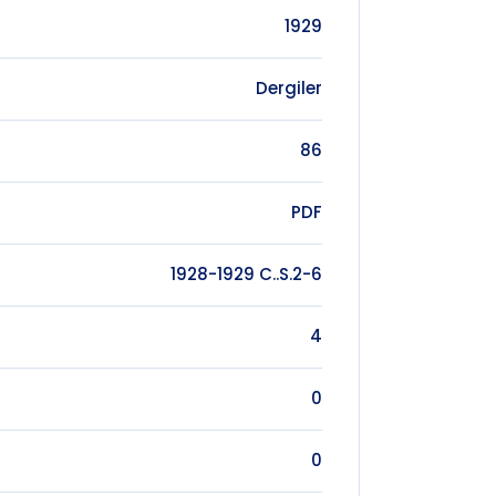
1929
Dergiler
86
PDF
1928-1929 C..S.2-6
4
0
0