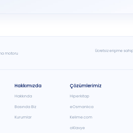
Ücretsiz erişime sahi
ama motoru
Hakkımızda
Çözümlerimiz
Hakkında
Hiperkitap
Basında Biz
eOsmanlıca
Kurumlar
Kelime.com
oKlavye