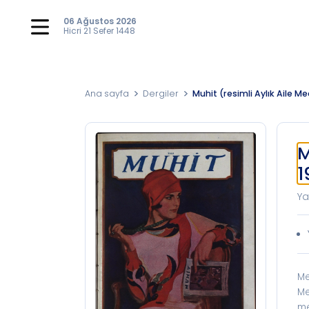
06 Ağustos 2026
Hicri
21 Sefer 1448
Ana sayfa
Dergiler
Muhit (resimli Aylık Aile M
M
1
Ya
Me
Me
me