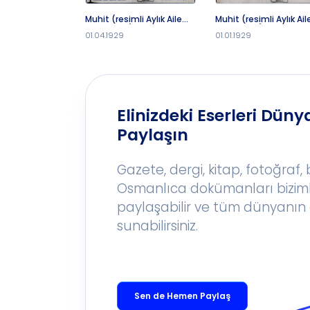
Muhit (resimli Aylık Aile
Muhit (resimli Aylık Ail
Mecmuası) 1928-1929
Mecmuası) 1928-1929
01.04.1929
01.01.1929
C..S.2-6 Sayı 6 (1961 SB 2)
C..S.2-6 Sayı 3 (1961 SB
Elinizdeki Eserleri Dünya
Paylaşın
Gazete, dergi, kitap, fotoğraf,
Osmanlıca dokümanları bizim
paylaşabilir ve tüm dünyanın 
sunabilirsiniz.
Sen de Hemen Paylaş