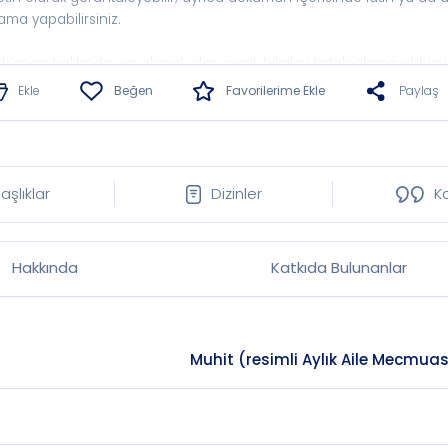
ama yapabilirsiniz.
küman hakkında yer alacak olan içerik bilgileri kataloglama ekibimi
kın zamanda eklenecektir.
Ekle
Beğen
Favorilerime Ekle
Paylaş
aşlıklar
Dizinler
K
Hakkında
Katkıda Bulunanlar
Muhit (resimli Aylık Aile Mecmuası