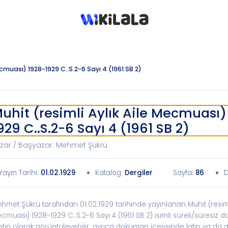
ecmuası) 1928-1929 C..S.2-6 Sayı 4 (1961 SB 2)
uhit (resimli Aylık Aile Mecmuası)
929 C..S.2-6 Sayı 4 (1961 SB 2)
zar / Başyazar
:
Mehmet Şükrü
Yayın Tarihi
:
01.02.1929
Katalog
:
Dergiler
Sayfa:
86
D
hmet Şükrü tarafından 01.02.1929 tarihinde yayınlanan Muhit (resimli
cmuası) 1928-1929 C..S.2-6 Sayı 4 (1961 SB 2) isimli süreli/süresiz
tin olarak görüntüleyebilir; ayrıca doküman içerisinde latin ya da ar