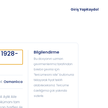
Giriş Yap
Kaydol
 1928-
Bilgilendirme
Bu dosyanın uzman
çevirmenlerimiz tarafından
birebir çevirisi için
“tercümesini iste” butonuna
tıklayarak fiyat teklifi
il:
Osmanlıca
alabileceksiniz. Tercüme
özelliğimiz çok yakında
sizlerle.
 Aylık Aile
 dokümanı tam
ap harfleri ile