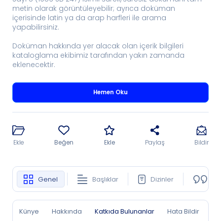
metin olarak görüntüleyebilir; ayrıca doküman
içerisinde latin ya da arap harfleri ile arama
yapabilirsiniz.
Doküman hakkında yer alacak olan içerik bilgileri
kataloglama ekibimiz tarafından yakın zamanda
eklenecektir.
Hemen Oku
Ekle
Beğen
Ekle
Paylaş
Bildir
Genel
Başlıklar
Dizinler
Ko
Künye
Hakkında
Katkıda Bulunanlar
Hata Bildir