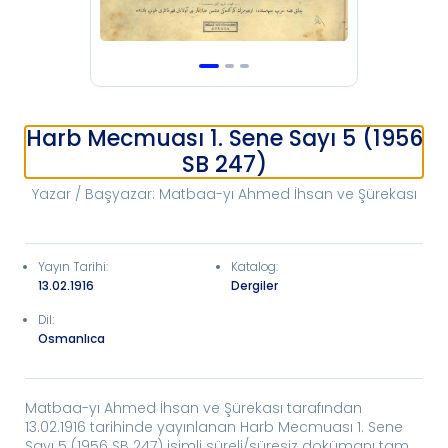
Harb Mecmuası 1. Sene Sayı 5 (1956
SB 247)
Yazar / Başyazar
:
Matbaa-yı Ahmed İhsan ve Şürekası
Yayın Tarihi
:
Katalog
:
13.02.1916
Dergiler
Dil:
Osmanlıca
Matbaa-yı Ahmed İhsan ve Şürekası tarafından
13.02.1916 tarihinde yayınlanan Harb Mecmuası 1. Sene
Sayı 5 (1956 SB 247) isimli süreli/süresiz dokümanı tam