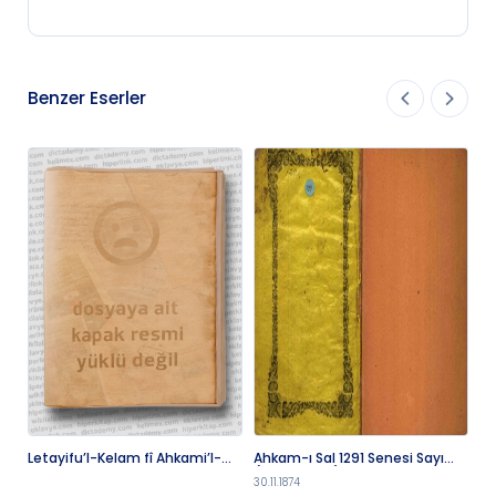
Benzer Eserler
Letayifu’l-Kelam fî Ahkami’l-
Ahkam-ı Sal 1291 Senesi Sayı
Ki
Avam
(1968 SA 201)
Pe
30.11.1874
01.
Fa