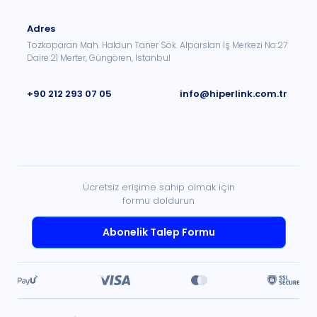
Adres
Tozkoparan Mah. Haldun Taner Sok. Alparslan İş Merkezi No:27
Daire:21 Merter, Güngören, İstanbul
+90 212 293 07 05
info@hiperlink.com.tr
Ücretsiz erişime sahip olmak için
formu doldurun
Abonelik Talep Formu