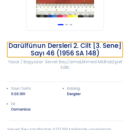
Darülfünun Dersleri 2. Cilt [3. Sene]
Sayı 46 (1956 SA 148)
Yazar / Başyazar
:
Servet Bey,Cemal,Ahmed Midhat,Eşref
Edib
Yayın Tarihi
:
Katalog
:
11.03.1911
Dergiler
Dil:
Osmanlıca
Servet Bey tarafından 11.03.1911 tarihinde yayınlanan