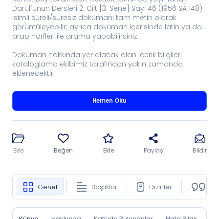
Darülfünun Dersleri 2. Cilt [3. Sene] Sayı 46 (1956 SA 148)
isimli süreli/süresiz dokümanı tam metin olarak
görüntüleyebilir; ayrıca doküman içerisinde latin ya da
arap harfleri ile arama yapabilirsiniz.
Doküman hakkında yer alacak olan içerik bilgileri
kataloglama ekibimiz tarafından yakın zamanda
eklenecektir.
Hemen Oku
Ekle
Beğen
Ekle
Paylaş
Bildir
Genel
Başlıklar
Dizinler
Ko
Künye
Hakkında
Katkıda Bulunanlar
Hata Bildir