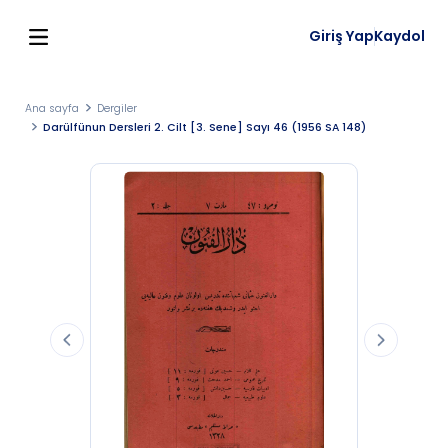
Giriş Yap
Kaydol
Ana sayfa
Dergiler
Darülfünun Dersleri 2. Cilt [3. Sene] Sayı 46 (1956 SA 148)