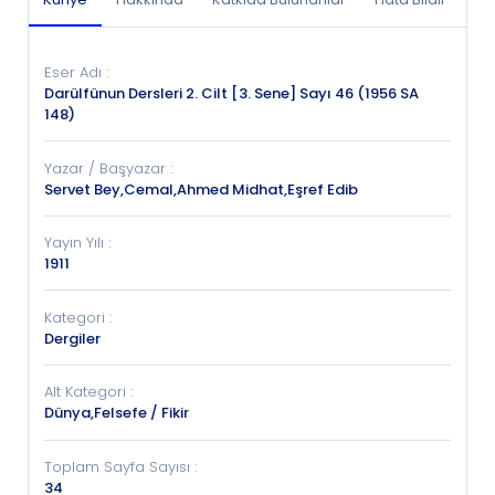
Eser Adı
:
Darülfünun Dersleri 2. Cilt [3. Sene] Sayı 46 (1956 SA
148)
Yazar / Başyazar
:
Servet Bey,Cemal,Ahmed Midhat,Eşref Edib
Yayın Yılı
:
1911
Kategori
:
Dergiler
Alt Kategori
:
Dünya,Felsefe / Fikir
Toplam Sayfa Sayısı
:
34