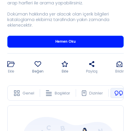
arap harfleri ile arama yapabilirsiniz.
Doküman hakkında yer alacak olan içerik bilgileri
kataloglama ekibimiz tarafından yakın zamanda
eklenecektir.
Hemen Oku
Ekle
Beğen
Ekle
Paylaş
Bildir
Genel
Başlıklar
Dizinler
Ko