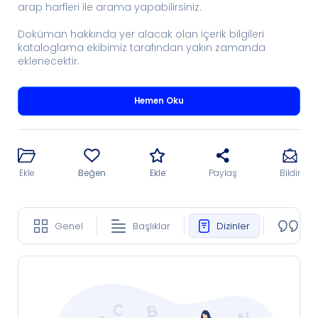
arap harfleri ile arama yapabilirsiniz.
Doküman hakkında yer alacak olan içerik bilgileri
kataloglama ekibimiz tarafından yakın zamanda
eklenecektir.
Hemen Oku
Ekle
Beğen
Ekle
Paylaş
Bildir
Genel
Başlıklar
Dizinler
Ko