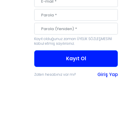
Kayıt olduğunuz zaman
ÜYELİK SÖZLEŞMESİNİ
irmek Ve Aranabilir Hale
kabul etmiş sayılırsınız.
Için Koleksiyonunuzu
Kayıt Ol
Bağışlayın
Giriş Yap
Zaten hesabınız var mı?
şlamak mı istiyorsunuz? Bize ulaşın!
a aktaralım hem de araştırmacıların
 sunmak için sayısallaştıralım.