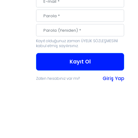
Kayıt olduğunuz zaman
ÜYELİK SÖZLEŞMESİNİ
irmek Ve Aranabilir Hale
kabul etmiş sayılırsınız.
Için Koleksiyonunuzu
Kayıt Ol
Bağışlayın
Giriş Yap
Zaten hesabınız var mı?
şlamak mı istiyorsunuz? Bize ulaşın!
a aktaralım hem de araştırmacıların
 sunmak için sayısallaştıralım.